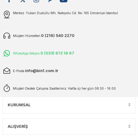
plar
ökecekleri
Gönder
Merkez: Yukarı Dudullu Mh. Natoyolu Cd. No: 165 Ümraniye İstanbul
rı
iler
0 (216) 540 2270
Müşteri Hizmetleri
ları
0 (533) 613 18 67
WhatsApp İletişim
info@bin1.com.tr
E-Posta
Müşteri Destek Çalışma Saatlerimiz: Hafta içi her gün 08:30 - 16:00
KURUMSAL
ALIŞVERİŞ