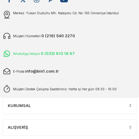
plar
ökecekleri
Gönder
Merkez: Yukarı Dudullu Mh. Natoyolu Cd. No: 165 Ümraniye İstanbul
rı
iler
0 (216) 540 2270
Müşteri Hizmetleri
ları
0 (533) 613 18 67
WhatsApp İletişim
info@bin1.com.tr
E-Posta
Müşteri Destek Çalışma Saatlerimiz: Hafta içi her gün 08:30 - 16:00
KURUMSAL
ALIŞVERİŞ