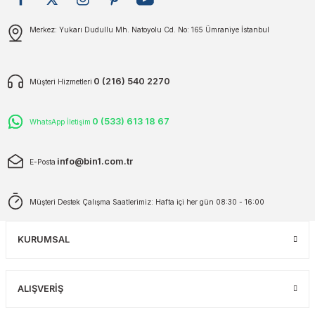
plar
ökecekleri
Gönder
Merkez: Yukarı Dudullu Mh. Natoyolu Cd. No: 165 Ümraniye İstanbul
rı
iler
0 (216) 540 2270
Müşteri Hizmetleri
ları
0 (533) 613 18 67
WhatsApp İletişim
info@bin1.com.tr
E-Posta
Müşteri Destek Çalışma Saatlerimiz: Hafta içi her gün 08:30 - 16:00
KURUMSAL
ALIŞVERİŞ