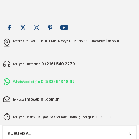
plar
ökecekleri
rı
iler
Gönder
Merkez: Yukarı Dudullu Mh. Natoyolu Cd. No: 165 Ümraniye İstanbul
ları
0 (216) 540 2270
Müşteri Hizmetleri
0 (533) 613 18 67
WhatsApp İletişim
info@bin1.com.tr
E-Posta
Müşteri Destek Çalışma Saatlerimiz: Hafta içi her gün 08:30 - 16:00
KURUMSAL