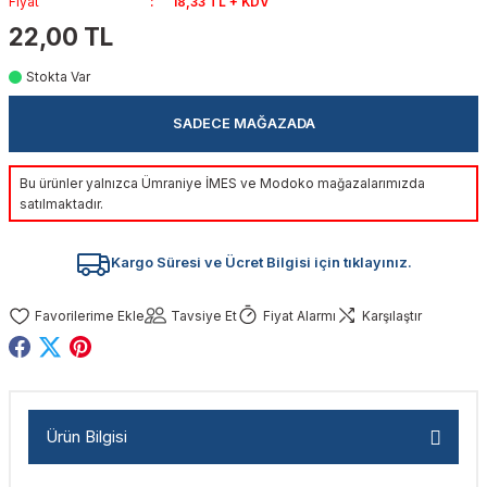
Fiyat
18,33 TL + KDV
akinaları
nalar
Tabancaları
ları
a Kablosu
ucular
22,00 TL
Stokta Var
Testereler
eri
Sökmeler
anları
ar
ar
SADECE MAĞAZADA
kinaları
kinaları
alar
t Bıçaklar
Bu ürünler yalnızca Ümraniye İMES ve Modoko mağazalarımızda
Matkaplar
atkaplar
vi Makinaları
er
satılmaktadır.
rı
ar
a Bıçaklar
Kargo Süresi ve Ücret Bilgisi için tıklayınız.
tereler
rları
ları
Tavsiye Et
Fiyat Alarmı
Karşılaştır
kapları
rı
ta / Bağlantı
ünleri
tleri
aları
arı
ri
r
Ürün Bilgisi
ıkmalar
kinaları
leri
ımları