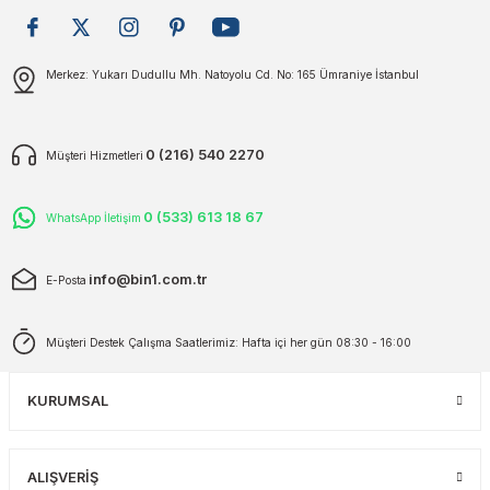
plar
ökecekleri
Gönder
Merkez: Yukarı Dudullu Mh. Natoyolu Cd. No: 165 Ümraniye İstanbul
rı
iler
0 (216) 540 2270
Müşteri Hizmetleri
ları
0 (533) 613 18 67
WhatsApp İletişim
info@bin1.com.tr
E-Posta
Müşteri Destek Çalışma Saatlerimiz: Hafta içi her gün 08:30 - 16:00
KURUMSAL
ALIŞVERİŞ