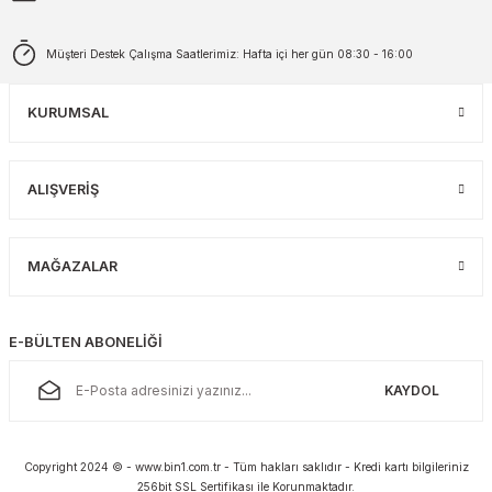
Müşteri Destek Çalışma Saatlerimiz: Hafta içi her gün 08:30 - 16:00
KURUMSAL
ALIŞVERİŞ
MAĞAZALAR
E-BÜLTEN ABONELİĞİ
KAYDOL
Copyright 2024 © - www.bin1.com.tr - Tüm hakları saklıdır - Kredi kartı bilgileriniz
256bit SSL Sertifikası ile Korunmaktadır.