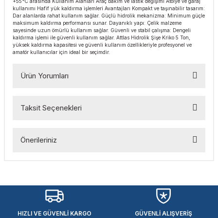
+55°C arasında Kullanım Alanları Araç bakım ve lastik değişimi Atölye ve garaj
esmeler
akinaları
 Malzemeleri
u Kesiciler
kullanımı Hafif yük kaldırma işlemleri Avantajları Kompakt ve taşınabilir tasarım:
Dar alanlarda rahat kullanım sağlar. Güçlü hidrolik mekanizma: Minimum güçle
maksimum kaldırma performansı sunar. Dayanıklı yapı: Çelik malzeme
sayesinde uzun ömürlü kullanım sağlar. Güvenli ve stabil çalışma: Dengeli
ar
ları
kenceler
kaldırma işlemi ile güvenli kullanım sağlar. Attlas Hidrolik Şişe Kriko 5 Ton,
yüksek kaldırma kapasitesi ve güvenli kullanım özellikleriyle profesyonel ve
amatör kullanıcılar için ideal bir seçimdir.
Makınası
akinaları
ları
ı
Ürün Yorumları
hazları
kinaları
ı
estereler
lar
ri
Taksit Seçenekleri
Bu ürüne ilk yorumu siz yapın!
ları
çakları
antaları
Önerileriniz
Yorum Yaz
aları
Bu ürünün fiyat bilgisi, resim, ürün açıklamalarında ve diğer
konularda yetersiz gördüğünüz noktaları öneri formunu
ı
kullanarak tarafımıza iletebilirsiniz.
Görüş ve önerileriniz için teşekkür ederiz.
ıtıcılar
ımlar
HIZLI VE GÜVENLİ KARGO
GÜVENLİ ALIŞVERİŞ
Ürün resmi kalitesiz, bozuk veya görüntülenemiyor.