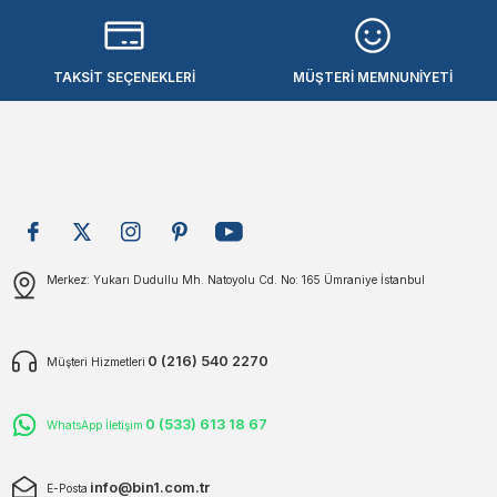
plar
ökecekleri
Ürün açıklamasında eksik bilgiler bulunuyor.
Ürün bilgilerinde hatalar bulunuyor.
TAKSİT SEÇENEKLERİ
MÜŞTERİ MEMNUNİYETİ
Ürün fiyatı diğer sitelerden daha pahalı.
rı
iler
Bu ürüne benzer farklı alternatifler olmalı.
ları
Gönder
Merkez: Yukarı Dudullu Mh. Natoyolu Cd. No: 165 Ümraniye İstanbul
0 (216) 540 2270
Müşteri Hizmetleri
0 (533) 613 18 67
WhatsApp İletişim
info@bin1.com.tr
E-Posta