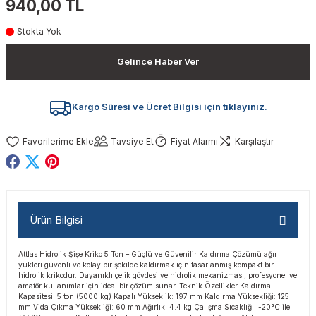
940,00 TL
akinaları
nalar
Tabancaları
ları
a Kablosu
ucular
Stokta Yok
Testereler
eri
Sökmeler
anları
ar
ar
Gelince Haber Ver
kinaları
kinaları
alar
t Bıçaklar
Kargo Süresi ve Ücret Bilgisi için tıklayınız.
Matkaplar
atkaplar
vi Makinaları
er
Tavsiye Et
Fiyat Alarmı
Karşılaştır
rı
ar
a Bıçaklar
tereler
rları
ları
Ürün Bilgisi
kapları
rı
ta / Bağlantı
ünleri
Attlas Hidrolik Şişe Kriko 5 Ton – Güçlü ve Güvenilir Kaldırma Çözümü ağır
tleri
aları
arı
ri
r
yükleri güvenli ve kolay bir şekilde kaldırmak için tasarlanmış kompakt bir
hidrolik krikodur. Dayanıklı çelik gövdesi ve hidrolik mekanizması, profesyonel ve
amatör kullanımlar için ideal bir çözüm sunar. Teknik Özellikler Kaldırma
ıkmalar
kinaları
leri
ımları
Kapasitesi: 5 ton (5000 kg) Kapalı Yükseklik: 197 mm Kaldırma Yüksekliği: 125
mm Vida Çıkma Yüksekliği: 60 mm Ağırlık: 4.4 kg Çalışma Sıcaklığı: -20°C ile