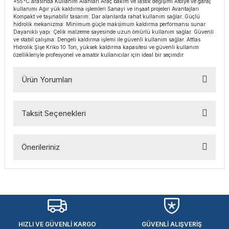
+55°C arasında Kullanım Alanları Araç bakım ve lastik değişimi Atölye ve garaj
esmeler
akinaları
 Malzemeleri
u Kesiciler
kullanımı Ağır yük kaldırma işlemleri Sanayi ve inşaat projeleri Avantajları
Kompakt ve taşınabilir tasarım: Dar alanlarda rahat kullanım sağlar. Güçlü
hidrolik mekanizma: Minimum güçle maksimum kaldırma performansı sunar.
Dayanıklı yapı: Çelik malzeme sayesinde uzun ömürlü kullanım sağlar. Güvenli
ar
ları
kenceler
ve stabil çalışma: Dengeli kaldırma işlemi ile güvenli kullanım sağlar. Attlas
Hidrolik Şişe Kriko 10 Ton, yüksek kaldırma kapasitesi ve güvenli kullanım
özellikleriyle profesyonel ve amatör kullanıcılar için ideal bir seçimdir.
Makınası
akinaları
ları
ı
Ürün Yorumları
hazları
kinaları
ı
estereler
lar
ri
Taksit Seçenekleri
Bu ürüne ilk yorumu siz yapın!
ları
çakları
antaları
Önerileriniz
Yorum Yaz
aları
Bu ürünün fiyat bilgisi, resim, ürün açıklamalarında ve diğer
konularda yetersiz gördüğünüz noktaları öneri formunu
ı
kullanarak tarafımıza iletebilirsiniz.
Görüş ve önerileriniz için teşekkür ederiz.
ıtıcılar
ımlar
HIZLI VE GÜVENLİ KARGO
GÜVENLİ ALIŞVERİŞ
Ürün resmi kalitesiz, bozuk veya görüntülenemiyor.