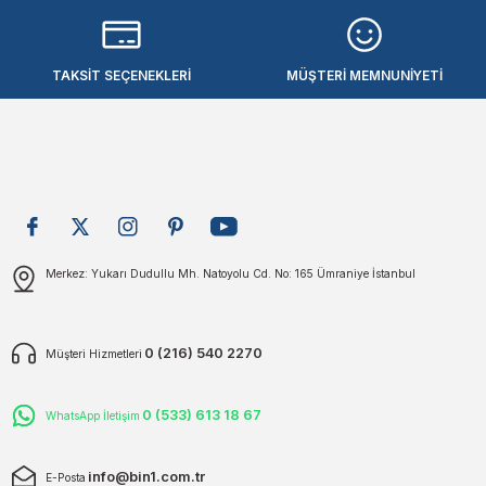
plar
ökecekleri
Ürün açıklamasında eksik bilgiler bulunuyor.
Ürün bilgilerinde hatalar bulunuyor.
TAKSİT SEÇENEKLERİ
MÜŞTERİ MEMNUNİYETİ
Ürün fiyatı diğer sitelerden daha pahalı.
rı
iler
Bu ürüne benzer farklı alternatifler olmalı.
ları
Gönder
Merkez: Yukarı Dudullu Mh. Natoyolu Cd. No: 165 Ümraniye İstanbul
0 (216) 540 2270
Müşteri Hizmetleri
0 (533) 613 18 67
WhatsApp İletişim
info@bin1.com.tr
E-Posta