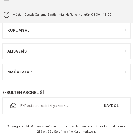
Müşteri Destek Çalışma Saatlerimiz: Hafta içi her gün 08:30 - 16:00
KURUMSAL
ALIŞVERİŞ
MAĞAZALAR
E-BÜLTEN ABONELİĞİ
KAYDOL
Copyright 2024 © - www.bin1.com.tr - Tüm hakları saklıdır - Kredi kartı bilgileriniz
256bit SSL Sertifikası ile Korunmaktadır.