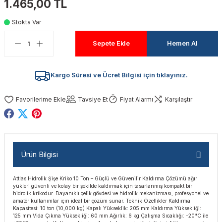
1.465,00 TL
akinaları
nalar
Tabancaları
ları
a Kablosu
ucular
Stokta Var
Testereler
eri
Sökmeler
anları
ar
ar
Sepete Ekle
Hemen Al
kinaları
kinaları
alar
t Bıçaklar
Kargo Süresi ve Ücret Bilgisi için tıklayınız.
Matkaplar
atkaplar
vi Makinaları
er
Tavsiye Et
Fiyat Alarmı
Karşılaştır
rı
ar
a Bıçaklar
tereler
rları
ları
Ürün Bilgisi
kapları
rı
ta / Bağlantı
ünleri
Attlas Hidrolik Şişe Kriko 10 Ton – Güçlü ve Güvenilir Kaldırma Çözümü ağır
tleri
aları
arı
ri
r
yükleri güvenli ve kolay bir şekilde kaldırmak için tasarlanmış kompakt bir
hidrolik krikodur. Dayanıklı çelik gövdesi ve hidrolik mekanizması, profesyonel ve
amatör kullanımlar için ideal bir çözüm sunar. Teknik Özellikler Kaldırma
ıkmalar
kinaları
leri
ımları
Kapasitesi: 10 ton (10,000 kg) Kapalı Yükseklik: 205 mm Kaldırma Yüksekliği:
125 mm Vida Çıkma Yüksekliği: 60 mm Ağırlık: 6 kg Çalışma Sıcaklığı: -20°C ile