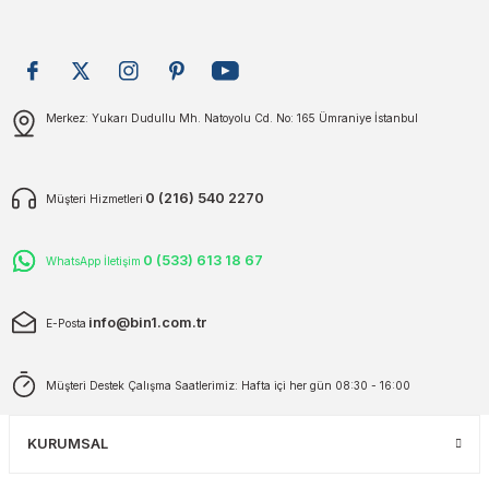
plar
ökecekleri
Gönder
rı
iler
Merkez: Yukarı Dudullu Mh. Natoyolu Cd. No: 165 Ümraniye İstanbul
ları
0 (216) 540 2270
Müşteri Hizmetleri
0 (533) 613 18 67
WhatsApp İletişim
info@bin1.com.tr
E-Posta
Müşteri Destek Çalışma Saatlerimiz: Hafta içi her gün 08:30 - 16:00
KURUMSAL