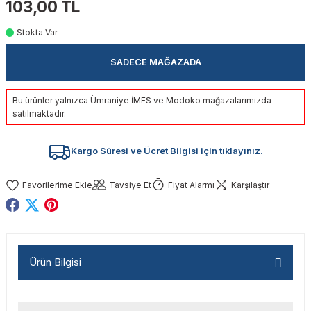
103,00 TL
akinaları
nalar
Tabancaları
ları
a Kablosu
ucular
Stokta Var
Testereler
eri
Sökmeler
anları
ar
ar
SADECE MAĞAZADA
kinaları
kinaları
alar
t Bıçaklar
Bu ürünler yalnızca Ümraniye İMES ve Modoko mağazalarımızda
satılmaktadır.
Matkaplar
atkaplar
vi Makinaları
er
Kargo Süresi ve Ücret Bilgisi için tıklayınız.
rı
ar
a Bıçaklar
Tavsiye Et
Fiyat Alarmı
Karşılaştır
tereler
rları
ları
kapları
rı
ta / Bağlantı
ünleri
tleri
aları
arı
ri
r
Ürün Bilgisi
ıkmalar
kinaları
leri
ımları