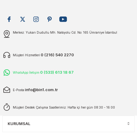
plar
ökecekleri
Gönder
Merkez: Yukarı Dudullu Mh. Natoyolu Cd. No: 165 Ümraniye İstanbul
rı
iler
ları
0 (216) 540 2270
Müşteri Hizmetleri
0 (533) 613 18 67
WhatsApp İletişim
info@bin1.com.tr
E-Posta
Müşteri Destek Çalışma Saatlerimiz: Hafta içi her gün 08:30 - 16:00
KURUMSAL