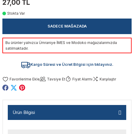
27,00 TL
akinaları
nalar
Tabancaları
ları
a Kablosu
ucular
Stokta Var
Testereler
eri
Sökmeler
anları
ar
ar
SADECE MAĞAZADA
kinaları
kinaları
alar
t Bıçaklar
Bu ürünler yalnızca Ümraniye İMES ve Modoko mağazalarımızda
satılmaktadır.
Matkaplar
atkaplar
vi Makinaları
er
Kargo Süresi ve Ücret Bilgisi için tıklayınız.
rı
ar
a Bıçaklar
Tavsiye Et
Fiyat Alarmı
Karşılaştır
tereler
rları
ları
kapları
rı
ta / Bağlantı
ünleri
tleri
aları
arı
ri
r
Ürün Bilgisi
ıkmalar
kinaları
leri
ımları