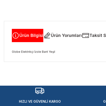
Ürün Bilgisi
Ürün Yorumları
Taksit 
Globe Elektrikçi İzole Bant Yeşil
Bu ürünün fiyat bilgisi, resim, ürün açıklamalarında ve diğer kon
Görüş ve önerileriniz için teşekkür ederiz.
Ürün resmi kalitesiz, bozuk veya görüntülenemiyor.
Ürün açıklamasında eksik bilgiler bulunuyor.
Ürün bilgilerinde hatalar bulunuyor.
Ürün fiyatı diğer sitelerden daha pahalı.
HIZLI VE GÜVENLİ KARGO
G