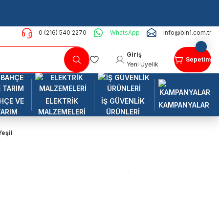
0 (216) 540 2270
WhatsApp
info@bin1.com.tr
Giriş
Sepetim
Yeni Üyelik
HÇE VE
ELEKTRİK
İŞ GÜVENLİK
KAMPANYALAR
TARIM
MALZEMELERİ
ÜRÜNLERİ
Yeşil