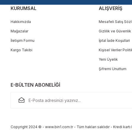
KURUMSAL
ALIŞVERİŞ
Hakkımızda
Mesafeli Satış Söz
Mağazalar
Gizlilik ve Güvenlik
Gönder
İletişim Formu
İptal İade Koşullari
Kargo Takibi
Kişisel Veriler Polit
Yeni Üyelik
Şifremi Unuttum
E-BÜLTEN ABONELİĞİ
Copyright 2024 © - www.bin1.com.tr - Tüm hakları saklıdır - Kredi kartı b