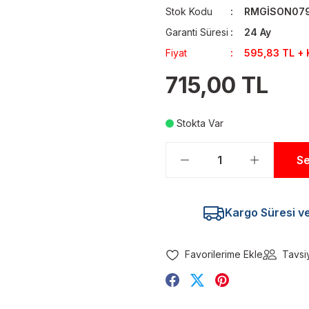
Stok Kodu
RMGİSON07
Garanti Süresi
24 Ay
Fiyat
595,83 TL +
715,00 TL
Stokta Var
Se
Kargo Süresi ve 
Tavsi