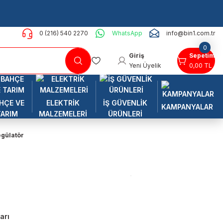
0 (216) 540 2270
WhatsApp
info@bin1.com.tr
0
Giriş
Sepetim
Yeni Üyelik
0,00 TL
HÇE VE
ELEKTRİK
İŞ GÜVENLİK
KAMPANYALAR
TARIM
MALZEMELERİ
ÜRÜNLERİ
egülatör
arı