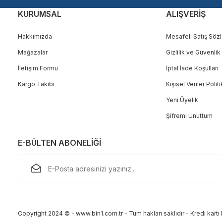
KURUMSAL
ALIŞVERİŞ
Hakkımızda
Mesafeli Satış Söz
Mağazalar
Gizlilik ve Güvenlik
Gönder
İletişim Formu
İptal İade Koşullari
Kargo Takibi
Kişisel Veriler Polit
Yeni Üyelik
Şifremi Unuttum
E-BÜLTEN ABONELİĞİ
Copyright 2024 © - www.bin1.com.tr - Tüm hakları saklıdır - Kredi kartı b