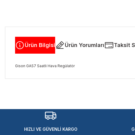
Ürün Bilgisi
Ürün Yorumları
Taksit 
Gison GAS7 Saatli Hava Regülatör
Bu ürünün fiyat bilgisi, resim, ürün açıklamalarında ve diğer kon
Görüş ve önerileriniz için teşekkür ederiz.
Ürün resmi kalitesiz, bozuk veya görüntülenemiyor.
Ürün açıklamasında eksik bilgiler bulunuyor.
Ürün bilgilerinde hatalar bulunuyor.
Ürün fiyatı diğer sitelerden daha pahalı.
HIZLI VE GÜVENLİ KARGO
G