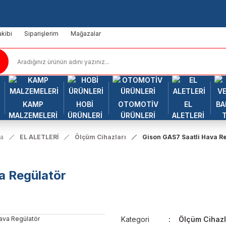
kibi
Siparişlerim
Mağazalar
KAMP
HOBİ
OTOMOTİV
EL
BA
MALZEMELERİ
ÜRÜNLERİ
ÜRÜNLERİ
ALETLERİ
fa
EL ALETLERİ
Ölçüm Cihazları
Gison GAS7 Saatli Hava R
a Regülatör
Kategori
Ölçüm Cihazl