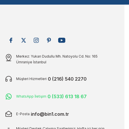
Bu ürüne benzer farklı alternatifler olmalı.
Merkez: Yukarı Dudullu Mh. Natoyolu Cd. No: 165
Ümraniye İstanbul
0 (216) 540 2270
Müşteri Hizmetleri
0 (533) 613 18 67
WhatsApp İletişim
info@bin1.com.tr
E-Posta
Müşteri Destek Çalışma Saatlerimiz: Hafta içi her gün