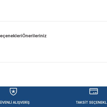
Seçenekleri
Önerileriniz
ularda yetersiz gördüğünüz noktaları öneri formunu kullanarak tarafımıza 
Bu ürüne ilk yorumu siz yapın!
Yorum Yaz
ÜVENLİ ALIŞVERİŞ
TAKSİT SEÇENEKL