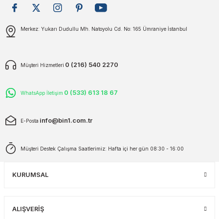
plar
ökecekleri
Gönder
Merkez: Yukarı Dudullu Mh. Natoyolu Cd. No: 165 Ümraniye İstanbul
rı
iler
0 (216) 540 2270
Müşteri Hizmetleri
ları
0 (533) 613 18 67
WhatsApp İletişim
info@bin1.com.tr
E-Posta
Müşteri Destek Çalışma Saatlerimiz: Hafta içi her gün 08:30 - 16:00
KURUMSAL
ALIŞVERİŞ