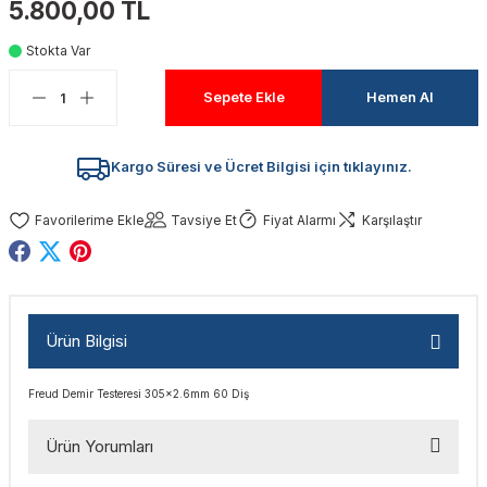
5.800,00 TL
akinaları
nalar
Tabancaları
ları
a Kablosu
ucular
Stokta Var
Testereler
eri
Sökmeler
anları
ar
ar
Sepete Ekle
Hemen Al
kinaları
kinaları
alar
t Bıçaklar
Kargo Süresi ve Ücret Bilgisi için tıklayınız.
Matkaplar
atkaplar
vi Makinaları
er
Tavsiye Et
Fiyat Alarmı
Karşılaştır
rı
ar
a Bıçaklar
tereler
rları
ları
Ürün Bilgisi
kapları
rı
ta / Bağlantı
ünleri
Freud Demir Testeresi 305x2.6mm 60 Diş
tleri
aları
arı
ri
r
Ürün Yorumları
ıkmalar
kinaları
leri
ımları