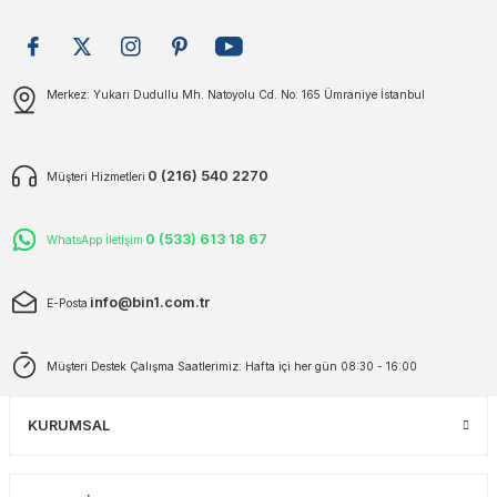
plar
ökecekleri
Gönder
Merkez: Yukarı Dudullu Mh. Natoyolu Cd. No: 165 Ümraniye İstanbul
rı
iler
ları
0 (216) 540 2270
Müşteri Hizmetleri
0 (533) 613 18 67
WhatsApp İletişim
info@bin1.com.tr
E-Posta
Müşteri Destek Çalışma Saatlerimiz: Hafta içi her gün 08:30 - 16:00
KURUMSAL