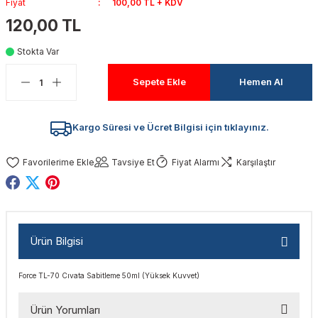
Fiyat
100,00 TL + KDV
akinaları
nalar
Tabancaları
ları
a Kablosu
ucular
120,00 TL
Testereler
eri
Sökmeler
anları
ar
ar
Stokta Var
Sepete Ekle
Hemen Al
kinaları
kinaları
alar
t Bıçaklar
Matkaplar
atkaplar
vi Makinaları
er
Kargo Süresi ve Ücret Bilgisi için tıklayınız.
rı
ar
a Bıçaklar
Tavsiye Et
Fiyat Alarmı
Karşılaştır
tereler
rları
ları
kapları
rı
ta / Bağlantı
ünleri
Ürün Bilgisi
tleri
aları
arı
ri
r
Force TL-70 Cıvata Sabitleme 50ml (Yüksek Kuvvet)
ıkmalar
kinaları
leri
ımları
Ürün Yorumları