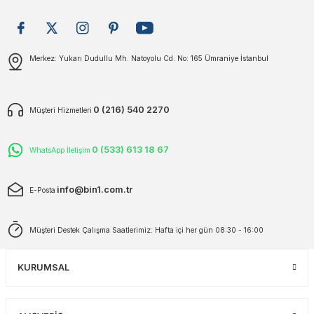
plar
ökecekleri
Gönder
Merkez: Yukarı Dudullu Mh. Natoyolu Cd. No: 165 Ümraniye İstanbul
rı
iler
ları
0 (216) 540 2270
Müşteri Hizmetleri
0 (533) 613 18 67
WhatsApp İletişim
info@bin1.com.tr
E-Posta
Müşteri Destek Çalışma Saatlerimiz: Hafta içi her gün 08:30 - 16:00
KURUMSAL