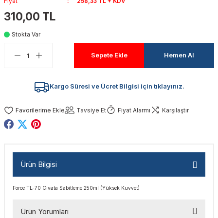
Fiyat
258,33 TL + KDV
akinaları
nalar
Tabancaları
ları
a Kablosu
ucular
310,00 TL
Stokta Var
Testereler
eri
Sökmeler
anları
ar
ar
Sepete Ekle
Hemen Al
kinaları
kinaları
alar
t Bıçaklar
Matkaplar
atkaplar
vi Makinaları
er
Kargo Süresi ve Ücret Bilgisi için tıklayınız.
rı
ar
a Bıçaklar
Tavsiye Et
Fiyat Alarmı
Karşılaştır
tereler
rları
ları
kapları
rı
ta / Bağlantı
ünleri
Ürün Bilgisi
tleri
aları
arı
ri
r
Force TL-70 Cıvata Sabitleme 250ml (Yüksek Kuvvet)
ıkmalar
kinaları
leri
ımları
Ürün Yorumları