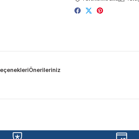
Seçenekleri
Önerileriniz
ularda yetersiz gördüğünüz noktaları öneri formunu kullanarak tarafımıza 
Bu ürüne ilk yorumu siz yapın!
Yorum Yaz