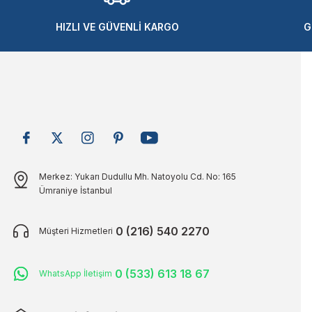
Ürün bilgilerinde hatalar bulunuyor.
Ürün fiyatı diğer sitelerden daha pahalı.
HIZLI VE GÜVENLİ KARGO
G
Bu ürüne benzer farklı alternatifler olmalı.
Merkez: Yukarı Dudullu Mh. Natoyolu Cd. No: 165
Ümraniye İstanbul
0 (216) 540 2270
Müşteri Hizmetleri
0 (533) 613 18 67
WhatsApp İletişim