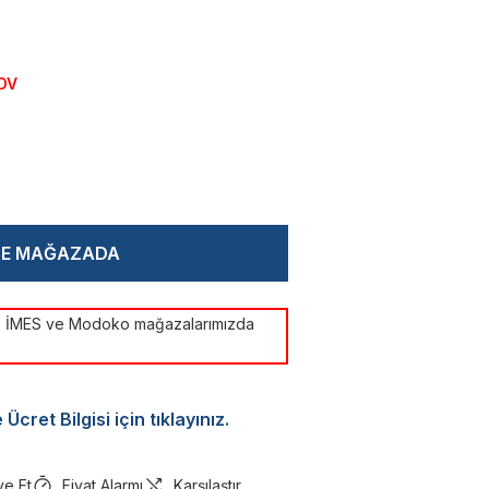
KDV
CE MAĞAZADA
ye İMES ve Modoko mağazalarımızda
Ücret Bilgisi için tıklayınız.
ye Et
Fiyat Alarmı
Karşılaştır