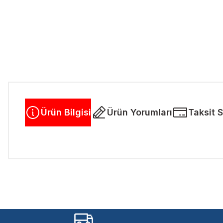
Ürün Bilgisi
Ürün Yorumları
Taksit 
Bu ürünün fiyat bilgisi, resim, ürün açıklamalarında ve diğer kon
Görüş ve önerileriniz için teşekkür ederiz.
Ürün resmi kalitesiz, bozuk veya görüntülenemiyor.
Ürün açıklamasında eksik bilgiler bulunuyor.