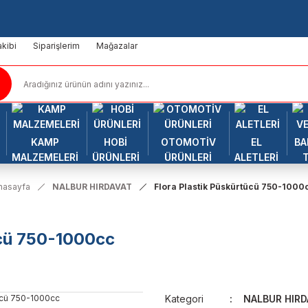
kibi
Siparişlerim
Mağazalar
KAMP
HOBİ
OTOMOTİV
EL
BA
MALZEMELERİ
ÜRÜNLERİ
ÜRÜNLERİ
ALETLERİ
nasayfa
NALBUR HIRDAVAT
Flora Plastik Püskürtücü 750-1000
ücü 750-1000cc
Kategori
NALBUR HIRD