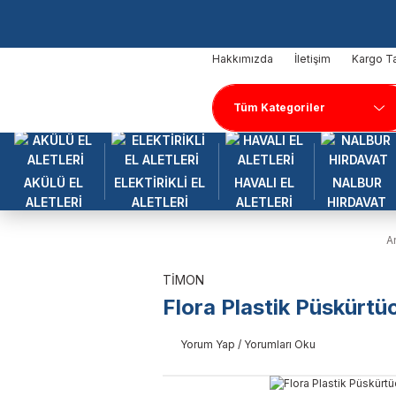
Hakkımızda
İletişim
Kargo Ta
AKÜLÜ EL
ELEKTİRİKLİ EL
HAVALI EL
NALBUR
ALETLERİ
ALETLERİ
ALETLERİ
HIRDAVAT
A
TİMON
Flora Plastik Püskürt
Yorum Yap / Yorumları Oku