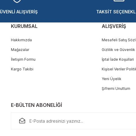
ÜVENLİ ALIŞVERİŞ
TAKSİT SEÇENEKL
KURUMSAL
ALIŞVERİŞ
Hakkımızda
Mesafeli Satış Söz
Mağazalar
Gizlilik ve Güvenlik
Gönder
İletişim Formu
İptal İade Koşullari
Kargo Takibi
Kişisel Veriler Polit
Yeni Üyelik
Şifremi Unuttum
E-BÜLTEN ABONELİĞİ