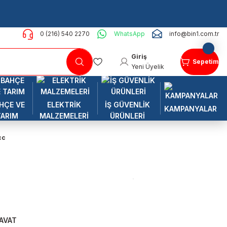
0 (216) 540 2270
WhatsApp
info@bin1.com.tr
Giriş
Sepetim
Yeni Üyelik
HÇE VE
ELEKTRİK
İŞ GÜVENLİK
KAMPANYALAR
TARIM
MALZEMELERİ
ÜRÜNLERİ
cc
AVAT