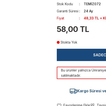
Stok Kodu
TEMİZ072
Garanti Süresi
24 Ay
Fiyat
48,33 TL + 
58,00 TL
Stokta Yok
SADE
Bu ürünler yalnızca Ümrani
satılmaktadır.
Kargo Süresi ve 
Tavsi