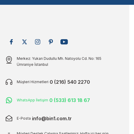
Bu ürüne benzer farklı alternatifler olmalı.
Merkez: Yukarı Dudullu Mh. Natoyolu Cd. No: 165
Ümraniye İstanbul
0 (216) 540 2270
Müşteri Hizmetleri
0 (533) 613 18 67
WhatsApp İletişim
info@bin1.com.tr
E-Posta
Müşteri Destek Çalışma Saatlerimiz: Hafta içi her gün