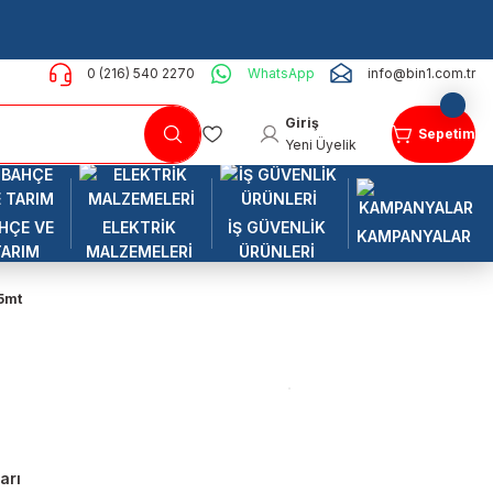
0 (216) 540 2270
WhatsApp
info@bin1.com.tr
Giriş
Sepetim
Yeni Üyelik
HÇE VE
ELEKTRİK
İŞ GÜVENLİK
KAMPANYALAR
TARIM
MALZEMELERİ
ÜRÜNLERİ
 5mt
arı