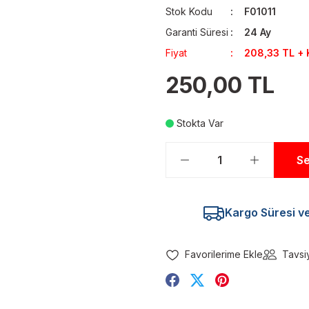
Stok Kodu
F01011
Garanti Süresi
24 Ay
Fiyat
208,33 TL +
250,00 TL
Stokta Var
Se
Kargo Süresi ve 
Tavsi