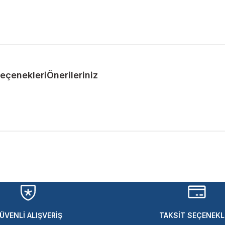
Seçenekleri
Önerileriniz
ularda yetersiz gördüğünüz noktaları öneri formunu kullanarak tarafımıza 
Bu ürüne ilk yorumu siz yapın!
Yorum Yaz
ÜVENLİ ALIŞVERİŞ
TAKSİT SEÇENEKL