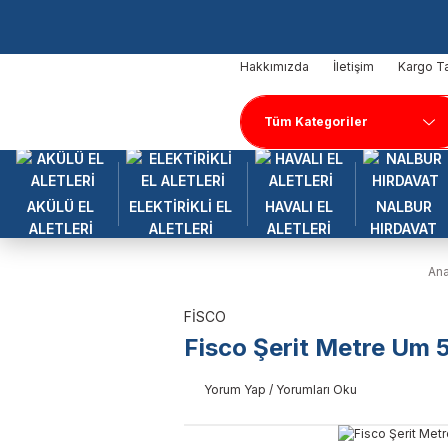
Hakkımızda
İletişim
Kargo Ta
AKÜLÜ EL
ELEKTİRİKLİ EL
HAVALI EL
NALBUR
ALETLERİ
ALETLERİ
ALETLERİ
HIRDAVAT
An
FİSCO
Fisco Şerit Metre Um 
Yorum Yap / Yorumları Oku