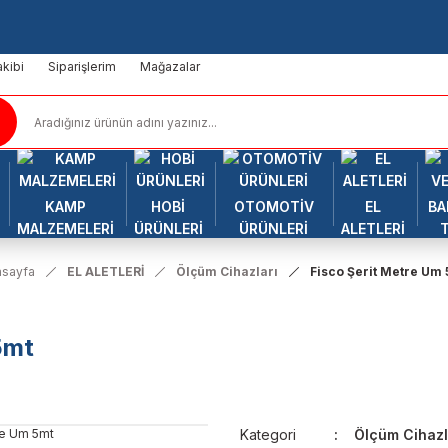
kibi
Siparişlerim
Mağazalar
KAMP
HOBİ
OTOMOTİV
EL
BA
MALZEMELERİ
ÜRÜNLERİ
ÜRÜNLERİ
ALETLERİ
asayfa
EL ALETLERİ
Ölçüm Cihazları
Fisco Şerit Metre Um
5mt
Kategori
Ölçüm Cihazl