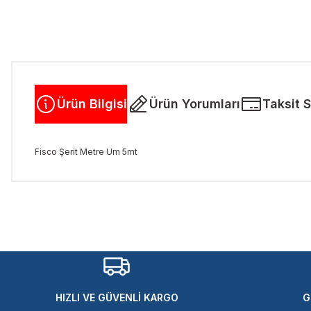
Ürün Bilgisi
Ürün Yorumları
Taksit 
Fisco Şerit Metre Um 5mt
Bu ürünün fiyat bilgisi, resim, ürün açıklamalarında ve diğer kon
Görüş ve önerileriniz için teşekkür ederiz.
Ürün resmi kalitesiz, bozuk veya görüntülenemiyor.
Ürün açıklamasında eksik bilgiler bulunuyor.
Ürün bilgilerinde hatalar bulunuyor.
Ürün fiyatı diğer sitelerden daha pahalı.
HIZLI VE GÜVENLİ KARGO
G