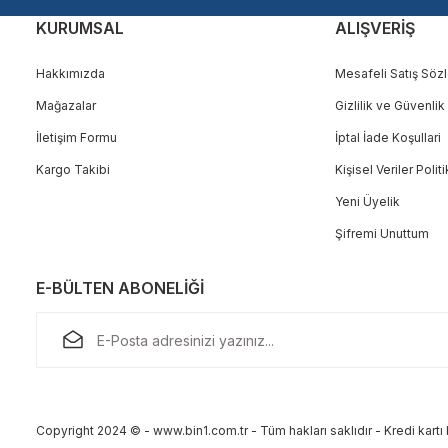
KURUMSAL
ALIŞVERİŞ
Hakkımızda
Mesafeli Satış Söz
Mağazalar
Gizlilik ve Güvenlik
Gönder
İletişim Formu
İptal İade Koşullari
Kargo Takibi
Kişisel Veriler Polit
Yeni Üyelik
Şifremi Unuttum
E-BÜLTEN ABONELİĞİ
Copyright 2024 © - www.bin1.com.tr - Tüm hakları saklıdır - Kredi kartı b