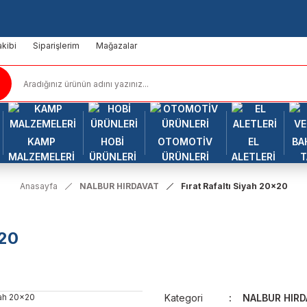
kibi
Siparişlerim
Mağazalar
KAMP
HOBİ
OTOMOTİV
EL
BA
MALZEMELERİ
ÜRÜNLERİ
ÜRÜNLERİ
ALETLERİ
T
Anasayfa
NALBUR HIRDAVAT
Fırat Rafaltı Siyah 20x20
x20
Kategori
NALBUR HIRD