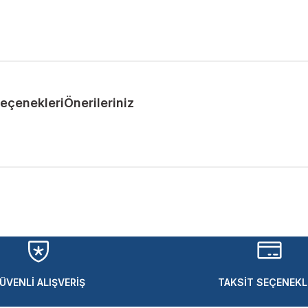
Seçenekleri
Önerileriniz
ularda yetersiz gördüğünüz noktaları öneri formunu kullanarak tarafımıza 
Bu ürüne ilk yorumu siz yapın!
Yorum Yaz
ÜVENLİ ALIŞVERİŞ
TAKSİT SEÇENEKL