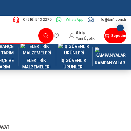
0 (216) 540 2270
WhatsApp
info@bin1.com.tr
Giriş
Sepetim
Yeni Üyelik
HÇE VE
ELEKTRİK
İŞ GÜVENLİK
KAMPANYALAR
ARIM
MALZEMELERİ
ÜRÜNLERİ
AVAT