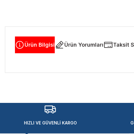
Ürün Bilgisi
Ürün Yorumları
Taksit 
Bu ürünün fiyat bilgisi, resim, ürün açıklamalarında ve diğer kon
Görüş ve önerileriniz için teşekkür ederiz.
Ürün resmi kalitesiz, bozuk veya görüntülenemiyor.
Ürün açıklamasında eksik bilgiler bulunuyor.
Ürün bilgilerinde hatalar bulunuyor.
Ürün fiyatı diğer sitelerden daha pahalı.
HIZLI VE GÜVENLİ KARGO
G
Bu ürüne benzer farklı alternatifler olmalı.