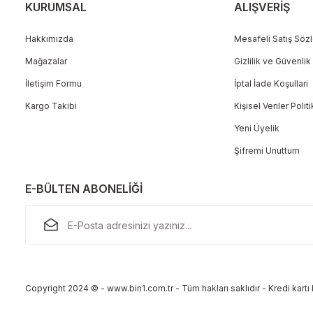
KURUMSAL
ALIŞVERİŞ
Hakkımızda
Mesafeli Satış Söz
Mağazalar
Gizlilik ve Güvenlik
Gönder
İletişim Formu
İptal İade Koşullari
Kargo Takibi
Kişisel Veriler Polit
Yeni Üyelik
Şifremi Unuttum
E-BÜLTEN ABONELİĞİ
Copyright 2024 © - www.bin1.com.tr - Tüm hakları saklıdır - Kredi kartı b