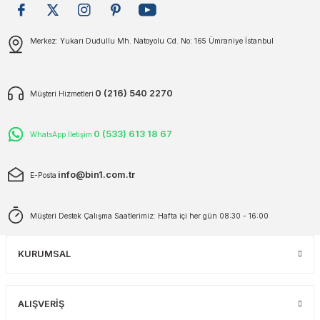
plar
ökecekleri
Gönder
Merkez: Yukarı Dudullu Mh. Natoyolu Cd. No: 165 Ümraniye İstanbul
rı
iler
0 (216) 540 2270
Müşteri Hizmetleri
ları
0 (533) 613 18 67
WhatsApp İletişim
info@bin1.com.tr
E-Posta
Müşteri Destek Çalışma Saatlerimiz: Hafta içi her gün 08:30 - 16:00
KURUMSAL
ALIŞVERİŞ