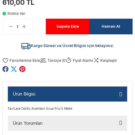
610,00 TL
akinaları
nalar
Tabancaları
ları
a Kablosu
ucular
Stokta Var
Testereler
eri
Sökmeler
anları
ar
ar
Sepete Ekle
Hemen Al
kinaları
kinaları
alar
t Bıçaklar
Kargo Süresi ve Ücret Bilgisi için tıklayınız.
Matkaplar
atkaplar
vi Makinaları
er
Tavsiye Et
Fiyat Alarmı
Karşılaştır
rı
ar
a Bıçaklar
tereler
rları
ları
Ürün Bilgisi
kapları
rı
ta / Bağlantı
ünleri
Far/Lara Dörtlü Anahtarlı Grup Priz 5 Metre
tleri
aları
arı
ri
r
Ürün Yorumları
ıkmalar
kinaları
leri
ımları