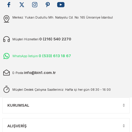
plar
ökecekleri
Gönder
Merkez: Yukarı Dudullu Mh. Natoyolu Cd. No: 165 Ümraniye İstanbul
rı
iler
0 (216) 540 2270
Müşteri Hizmetleri
ları
0 (533) 613 18 67
WhatsApp İletişim
info@bin1.com.tr
E-Posta
Müşteri Destek Çalışma Saatlerimiz: Hafta içi her gün 08:30 - 16:00
KURUMSAL
ALIŞVERİŞ