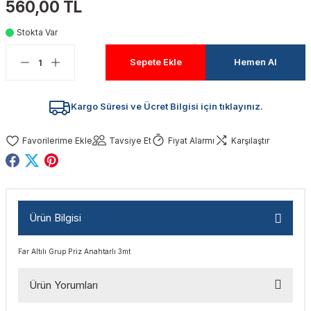
560,00 TL
akinaları
nalar
Tabancaları
ları
a Kablosu
ucular
Stokta Var
Testereler
eri
Sökmeler
anları
ar
ar
Sepete Ekle
Hemen Al
kinaları
kinaları
alar
t Bıçaklar
Kargo Süresi ve Ücret Bilgisi için tıklayınız.
Matkaplar
atkaplar
vi Makinaları
er
Tavsiye Et
Fiyat Alarmı
Karşılaştır
rı
ar
a Bıçaklar
tereler
rları
ları
Ürün Bilgisi
kapları
rı
ta / Bağlantı
ünleri
Far Altılı Grup Priz Anahtarlı 3mt
tleri
aları
arı
ri
r
Ürün Yorumları
ıkmalar
kinaları
leri
ımları