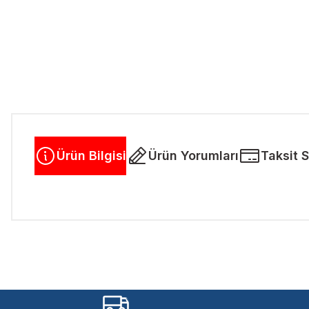
Ürün Bilgisi
Ürün Yorumları
Taksit 
Bu ürünün fiyat bilgisi, resim, ürün açıklamalarında ve diğer kon
Görüş ve önerileriniz için teşekkür ederiz.
Ürün resmi kalitesiz, bozuk veya görüntülenemiyor.
Ürün açıklamasında eksik bilgiler bulunuyor.