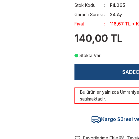
Stok Kodu
PİL065
Garanti Süresi
24 Ay
Fiyat
116,67 TL + 
140,00 TL
Stokta Var
SADE
Bu ürünler yalnızca Ümrani
satılmaktadır.
Kargo Süresi ve 
Tavsi