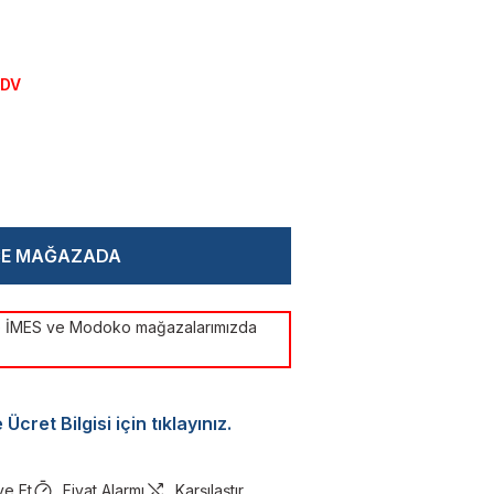
KDV
CE MAĞAZADA
ye İMES ve Modoko mağazalarımızda
Ücret Bilgisi için tıklayınız.
ye Et
Fiyat Alarmı
Karşılaştır