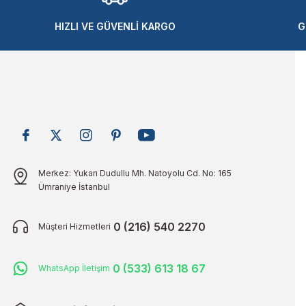
Ürün bilgilerinde hatalar bulunuyor.
Ürün fiyatı diğer sitelerden daha pahalı.
HIZLI VE GÜVENLİ KARGO
G
Bu ürüne benzer farklı alternatifler olmalı.
Merkez: Yukarı Dudullu Mh. Natoyolu Cd. No: 165
Ümraniye İstanbul
0 (216) 540 2270
Müşteri Hizmetleri
0 (533) 613 18 67
WhatsApp İletişim