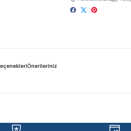
Seçenekleri
Önerileriniz
ularda yetersiz gördüğünüz noktaları öneri formunu kullanarak tarafımıza 
Bu ürüne ilk yorumu siz yapın!
Yorum Yaz