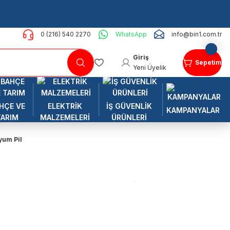
0 (216) 540 2270
WhatsApp
info@bin1.com.tr
Giriş
Sepetim
Yeni Üyelik
HÇE VE
ELEKTRİK
İŞ GÜVENLİK
KAMPANYALAR
TARIM
MALZEMELERİ
ÜRÜNLERİ
yum Pil