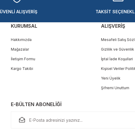
ÜVENLİ ALIŞVERİŞ
TAKSİT SEÇENEKL
KURUMSAL
ALIŞVERİŞ
Hakkımızda
Mesafeli Satış Söz
Mağazalar
Gizlilik ve Güvenlik
Gönder
İletişim Formu
İptal İade Koşullari
Kargo Takibi
Kişisel Veriler Polit
Yeni Üyelik
Şifremi Unuttum
E-BÜLTEN ABONELİĞİ