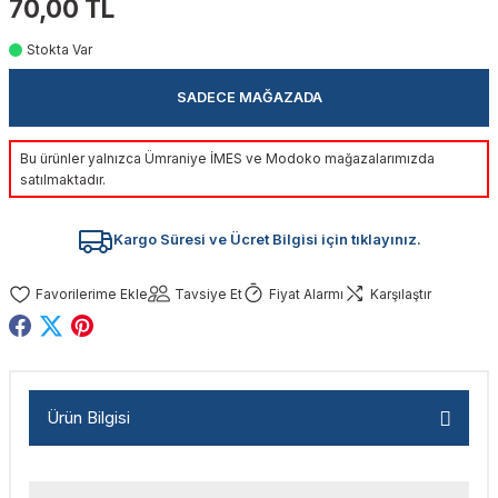
70,00 TL
akinaları
nalar
Tabancaları
ları
a Kablosu
ucular
Stokta Var
Testereler
eri
Sökmeler
anları
ar
ar
SADECE MAĞAZADA
kinaları
kinaları
alar
t Bıçaklar
Bu ürünler yalnızca Ümraniye İMES ve Modoko mağazalarımızda
satılmaktadır.
Matkaplar
atkaplar
vi Makinaları
er
Kargo Süresi ve Ücret Bilgisi için tıklayınız.
rı
ar
a Bıçaklar
Tavsiye Et
Fiyat Alarmı
Karşılaştır
tereler
rları
ları
kapları
rı
ta / Bağlantı
ünleri
tleri
aları
arı
ri
r
Ürün Bilgisi
ıkmalar
kinaları
leri
ımları