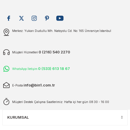
plar
ökecekleri
Gönder
Merkez: Yukarı Dudullu Mh. Natoyolu Cd. No: 165 Ümraniye İstanbul
rı
iler
ları
0 (216) 540 2270
Müşteri Hizmetleri
0 (533) 613 18 67
WhatsApp İletişim
info@bin1.com.tr
E-Posta
Müşteri Destek Çalışma Saatlerimiz: Hafta içi her gün 08:30 - 16:00
KURUMSAL