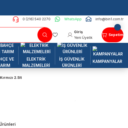
0 (216) 540 2270
WhatsApp
info@bin1.com.tr
Giriş
Sepetim
Yeni Üyelik
HÇE VE
ELEKTRİK
İŞ GÜVENLİK
KAMPANYALAR
TARIM
MALZEMELERİ
ÜRÜNLERİ
Kırmızı 2.5lt
Ürünleri