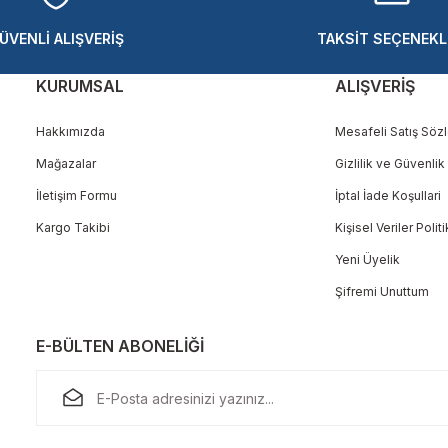
ÜVENLİ ALIŞVERİŞ
TAKSİT SEÇENEKL
KURUMSAL
ALIŞVERİŞ
Hakkımızda
Mesafeli Satış Söz
Mağazalar
Gizlilik ve Güvenlik
Gönder
İletişim Formu
İptal İade Koşullari
Kargo Takibi
Kişisel Veriler Polit
Yeni Üyelik
Şifremi Unuttum
E-BÜLTEN ABONELİĞİ