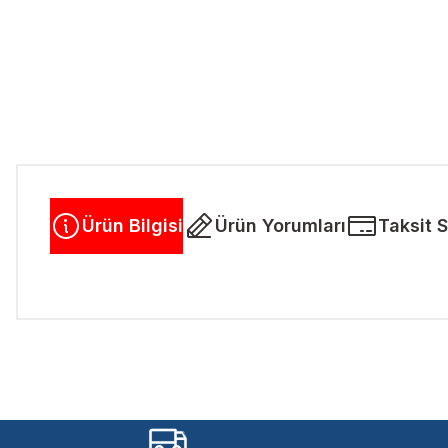
Ürün Bilgisi
Ürün Yorumları
Taksit 
Bu ürünün fiyat bilgisi, resim, ürün açıklamalarında ve diğer kon
Görüş ve önerileriniz için teşekkür ederiz.
Ürün resmi kalitesiz, bozuk veya görüntülenemiyor.
Ürün açıklamasında eksik bilgiler bulunuyor.