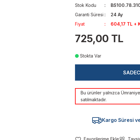
Stok Kodu
BS100.78.31
Garanti Süresi
24 Ay
Fiyat
604,17 TL + 
725,00 TL
Stokta Var
SADE
Bu ürünler yalnızca Ümrani
satılmaktadır.
Kargo Süresi ve 
Tavsi