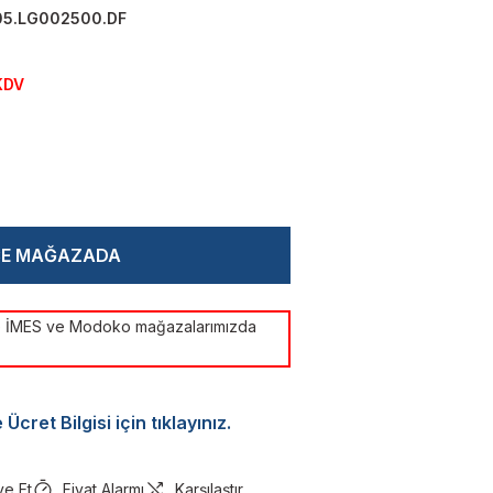
05.LG002500.DF
KDV
CE MAĞAZADA
ye İMES ve Modoko mağazalarımızda
Ücret Bilgisi için tıklayınız.
ye Et
Fiyat Alarmı
Karşılaştır