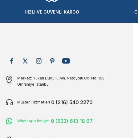
Ürün bilgilerinde hatalar bulunuyor.
Ürün fiyatı diğer sitelerden daha pahalı.
HIZLI VE GÜVENLİ KARGO
G
Bu ürüne benzer farklı alternatifler olmalı.
Merkez: Yukarı Dudullu Mh. Natoyolu Cd. No: 165
Ümraniye İstanbul
0 (216) 540 2270
Müşteri Hizmetleri
0 (533) 613 18 67
WhatsApp İletişim