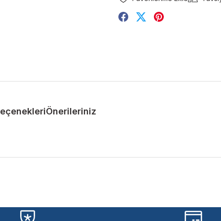
Seçenekleri
Önerileriniz
ularda yetersiz gördüğünüz noktaları öneri formunu kullanarak tarafımıza 
Bu ürüne ilk yorumu siz yapın!
Yorum Yaz