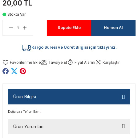
20,00 TL
akinaları
nalar
Tabancaları
ları
a Kablosu
ucular
Stokta Var
Testereler
eri
Sökmeler
anları
ar
ar
Sepete Ekle
Hemen Al
kinaları
kinaları
alar
t Bıçaklar
Kargo Süresi ve Ücret Bilgisi için tıklayınız.
Matkaplar
atkaplar
vi Makinaları
er
Tavsiye Et
Fiyat Alarmı
Karşılaştır
rı
ar
a Bıçaklar
tereler
rları
ları
Ürün Bilgisi
kapları
rı
ta / Bağlantı
ünleri
Doğalgaz Teflon Bantı
tleri
aları
arı
ri
r
Ürün Yorumları
ıkmalar
kinaları
leri
ımları