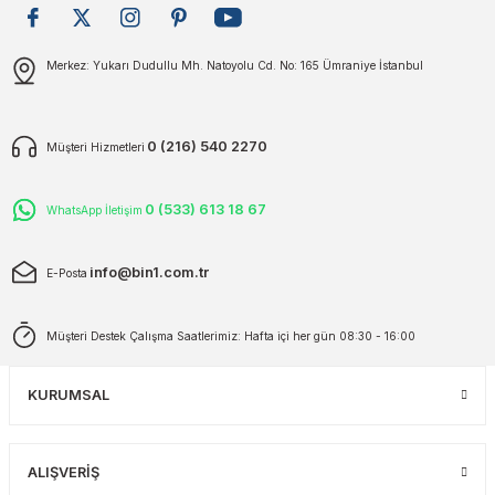
plar
ökecekleri
Gönder
Merkez: Yukarı Dudullu Mh. Natoyolu Cd. No: 165 Ümraniye İstanbul
rı
iler
0 (216) 540 2270
Müşteri Hizmetleri
ları
0 (533) 613 18 67
WhatsApp İletişim
info@bin1.com.tr
E-Posta
Müşteri Destek Çalışma Saatlerimiz: Hafta içi her gün 08:30 - 16:00
KURUMSAL
ALIŞVERİŞ