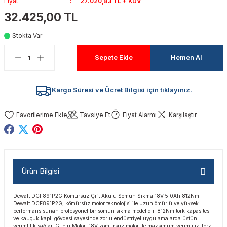
Fiyat
27.020,83 TL + KDV
akinaları
nalar
Tabancaları
ları
a Kablosu
ucular
32.425,00 TL
Stokta Var
Testereler
eri
Sökmeler
anları
ar
ar
Sepete Ekle
Hemen Al
kinaları
kinaları
alar
t Bıçaklar
Matkaplar
atkaplar
vi Makinaları
er
Kargo Süresi ve Ücret Bilgisi için tıklayınız.
rı
ar
a Bıçaklar
Tavsiye Et
Fiyat Alarmı
Karşılaştır
tereler
rları
ları
kapları
rı
ta / Bağlantı
ünleri
Ürün Bilgisi
tleri
aları
arı
ri
r
Dewalt DCF891P2G Kömürsüz Çift Akülü Somun Sıkma 18V 5.0Ah 812Nm
Dewalt DCF891P2G, kömürsüz motor teknolojisi ile uzun ömürlü ve yüksek
ıkmalar
kinaları
leri
ımları
performans sunan profesyonel bir somun sıkma modelidir. 812Nm tork kapasitesi
ve kauçuk kaplı gövdesi sayesinde zorlu endüstriyel uygulamalarda üstün
verimlilik sağlar. Güçlü Motor: 18V kömürsüz motor ile maksimum verimlilik Tork