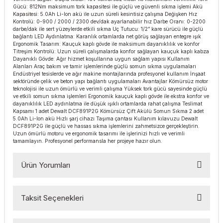
Gücü: 812Nm maksimum tork kapasitesi ile güçlü ve güvenli sıkma işlemi Akü
esmeler
akinaları
 Malzemeleri
u Kesiciler
Kapasitesi: 5.0Ah Li-Ion akü ile uzun süreli kesintisiz çalışma Değişken Hız
Kontrolü: 0-900 / 2000 / 2300 dev/dak ayarlanabilir hız Darbe Oranı: 0-2200
darbe/dak ile sert yüzeylerde etkili sıkma Uç Tutucu: 1/2” kare sürücü ile güçlü
ar
ları
kenceler
bağlantı LED Aydınlatma: Karanlık ortamlarda net görüş sağlayan entegre ışık
Ergonomik Tasarım: Kauçuk kaplı gövde ile maksimum dayanıklılık ve konfor
Titreşim Kontrolü: Uzun süreli çalışmalarda konfor sağlayan kauçuk kaplı kabza
Makınası
akinaları
ları
ı
Dayanıklı Gövde: Ağır hizmet koşullarına uygun sağlam yapısı Kullanım
Alanları Araç bakım ve tamir işlemlerinde güçlü somun sıkma uygulamaları
Endüstriyel tesislerde ve ağır makine montajlarında profesyonel kullanım İnşaat
hazları
kinaları
ı
estereler
sektöründe çelik ve beton yapı bağlantı uygulamaları Avantajlar Kömürsüz motor
teknolojisi ile uzun ömürlü ve verimli çalışma Yüksek tork gücü sayesinde güçlü
ve etkili somun sıkma işlemleri Ergonomik kauçuk kaplı gövde ile ekstra konfor ve
dayanıklılık LED aydınlatma ile düşük ışıklı ortamlarda rahat çalışma Teslimat
lar
ri
Kapsamı 1 adet Dewalt DCF891P2G Kömürsüz Çift Akülü Somun Sıkma 2 adet
5.0Ah Li-Ion akü Hızlı şarj cihazı Taşıma çantası Kullanım kılavuzu Dewalt
DCF891P2G ile güçlü ve hassas sıkma işlemlerini zahmetsizce gerçekleştirin.
ları
çakları
antaları
Uzun ömürlü motoru ve ergonomik tasarımı ile işlerinizi hızlı ve verimli
tamamlayın. Profesyonel performansla her projeye hazır olun.
aları
Ürün Yorumları
ı
Taksit Seçenekleri
ıtıcılar
ımlar
Bu ürüne ilk yorumu siz yapın!