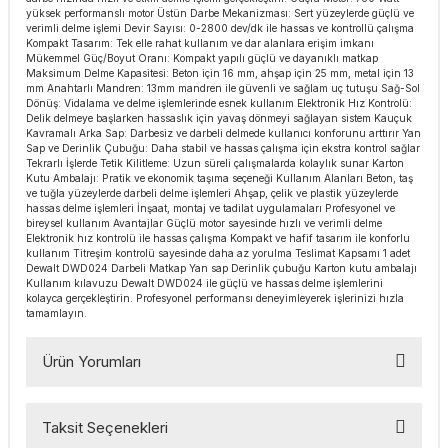
yüksek performanslı motor Üstün Darbe Mekanizması: Sert yüzeylerde güçlü ve
esmeler
akinaları
 Malzemeleri
u Kesiciler
verimli delme işlemi Devir Sayısı: 0-2800 dev/dk ile hassas ve kontrollü çalışma
Kompakt Tasarım: Tek elle rahat kullanım ve dar alanlara erişim imkanı
Mükemmel Güç/Boyut Oranı: Kompakt yapılı güçlü ve dayanıklı matkap
ar
ları
kenceler
Maksimum Delme Kapasitesi: Beton için 16 mm, ahşap için 25 mm, metal için 13
mm Anahtarlı Mandren: 13mm mandren ile güvenli ve sağlam uç tutuşu Sağ-Sol
Dönüş: Vidalama ve delme işlemlerinde esnek kullanım Elektronik Hız Kontrolü:
Makınası
akinaları
ları
ı
Delik delmeye başlarken hassaslık için yavaş dönmeyi sağlayan sistem Kauçuk
Kavramalı Arka Sap: Darbesiz ve darbeli delmede kullanıcı konforunu arttırır Yan
Sap ve Derinlik Çubuğu: Daha stabil ve hassas çalışma için ekstra kontrol sağlar
hazları
kinaları
ı
estereler
Tekrarlı İşlerde Tetik Kilitleme: Uzun süreli çalışmalarda kolaylık sunar Karton
Kutu Ambalajı: Pratik ve ekonomik taşıma seçeneği Kullanım Alanları Beton, taş
ve tuğla yüzeylerde darbeli delme işlemleri Ahşap, çelik ve plastik yüzeylerde
hassas delme işlemleri İnşaat, montaj ve tadilat uygulamaları Profesyonel ve
lar
ri
bireysel kullanım Avantajlar Güçlü motor sayesinde hızlı ve verimli delme
Elektronik hız kontrolü ile hassas çalışma Kompakt ve hafif tasarım ile konforlu
kullanım Titreşim kontrolü sayesinde daha az yorulma Teslimat Kapsamı 1 adet
ları
çakları
antaları
Dewalt DWD024 Darbeli Matkap Yan sap Derinlik çubuğu Karton kutu ambalajı
Kullanım kılavuzu Dewalt DWD024 ile güçlü ve hassas delme işlemlerini
kolayca gerçekleştirin. Profesyonel performansı deneyimleyerek işlerinizi hızla
aları
tamamlayın.
Ürün Yorumları
ı
ıtıcılar
ımlar
Taksit Seçenekleri
Bu ürüne ilk yorumu siz yapın!