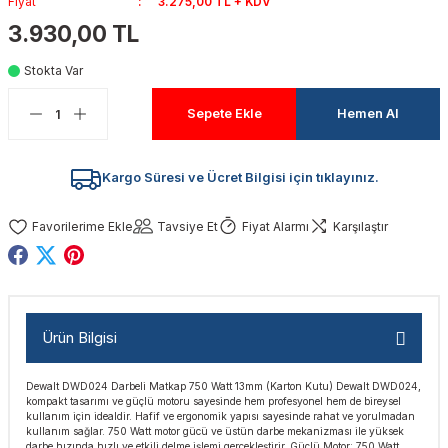
Fiyat
3.275,00 TL + KDV
akinaları
nalar
Tabancaları
ları
a Kablosu
ucular
3.930,00 TL
Stokta Var
Testereler
eri
Sökmeler
anları
ar
ar
Sepete Ekle
Hemen Al
kinaları
kinaları
alar
t Bıçaklar
Matkaplar
atkaplar
vi Makinaları
er
Kargo Süresi ve Ücret Bilgisi için tıklayınız.
rı
ar
a Bıçaklar
Tavsiye Et
Fiyat Alarmı
Karşılaştır
tereler
rları
ları
kapları
rı
ta / Bağlantı
ünleri
Ürün Bilgisi
tleri
aları
arı
ri
r
Dewalt DWD024 Darbeli Matkap 750 Watt 13mm (Karton Kutu) Dewalt DWD024,
kompakt tasarımı ve güçlü motoru sayesinde hem profesyonel hem de bireysel
ıkmalar
kinaları
leri
ımları
kullanım için idealdir. Hafif ve ergonomik yapısı sayesinde rahat ve yorulmadan
kullanım sağlar. 750 Watt motor gücü ve üstün darbe mekanizması ile yüksek
darbe hızında hızlı ve etkili delme işlemi gerçekleştirir. Güçlü Motor: 750 Watt