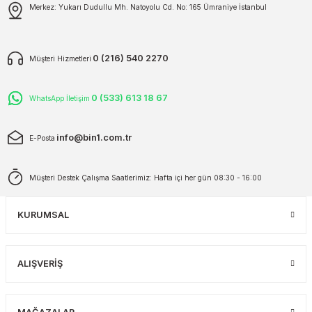
Merkez: Yukarı Dudullu Mh. Natoyolu Cd. No: 165 Ümraniye İstanbul
0 (216) 540 2270
Müşteri Hizmetleri
0 (533) 613 18 67
WhatsApp İletişim
info@bin1.com.tr
E-Posta
Müşteri Destek Çalışma Saatlerimiz: Hafta içi her gün 08:30 - 16:00
KURUMSAL
ALIŞVERİŞ