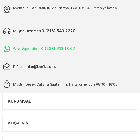
Gönder
Merkez: Yukarı Dudullu Mh. Natoyolu Cd. No: 165 Ümraniye İstanbul
0 (216) 540 2270
Müşteri Hizmetleri
0 (533) 613 18 67
WhatsApp İletişim
info@bin1.com.tr
E-Posta
Müşteri Destek Çalışma Saatlerimiz: Hafta içi her gün 08:30 - 16:00
KURUMSAL
ALIŞVERİŞ