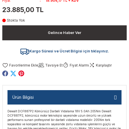
Fiyat
19.904,17 TL + KDV
akinaları
nalar
Tabancaları
ları
a Kablosu
ucular
23.885,00 TL
Stokta Yok
Testereler
eri
Sökmeler
anları
ar
ar
Gelince Haber Ver
kinaları
kinaları
alar
t Bıçaklar
Matkaplar
atkaplar
vi Makinaları
er
Kargo Süresi ve Ücret Bilgisi için tıklayınız.
rı
ar
a Bıçaklar
Tavsiye Et
Fiyat Alarmı
Karşılaştır
tereler
rları
ları
kapları
rı
ta / Bağlantı
ünleri
Ürün Bilgisi
tleri
aları
arı
ri
r
Dewalt DCF887P2 Kömürsüz Darbeli Vidalama 18V 5.0Ah 205Nm Dewalt
DCF887P2, kömürsüz motor teknolojisi sayesinde uzun ömürlü ve yüksek
ıkmalar
kinaları
leri
ımları
performans sunan profesyonel bir darbeli vidalama modelidir. 205Nm tork
kapasitesi ve kompakt tasarımı sayesinde zorlu vidalama işlemlerini güçlü ve
hassas bir şekilde gerçekleştirmenizi sağlar. Güçlü Motor: 18V kömürsüz motor ile