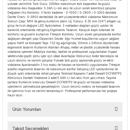
yüksek verimlilik Tork Gücü: 205Nm maksimum tork kapasitesi ile güçlü
esmeler
akinaları
 Malzemeleri
u Kesiciler
vidalama Akü Kapasitesi: 5.0Ah Li-Ion akü ile uzun süreli kesintisiz çalışma
Değişken Hız Kontrolü: 3 farklı kademe - 0-1000 / 0-2800 / 0-3250 dev/dak
Darbe Oranı: 0-3800 darbe/dak ile sert yüzeylerde etkili vidalama Maksimum
ar
ları
kenceler
Somun Çapı: M14 ile geniş kullanım alanı Uç Tutucu: 6.35 mm (1/4”) altıgen uç
girişi ile hızlı değişim LED Aydınlatma: 3 noktadan dağılan güçlü ışıklar ile
karanlık ortamlarda net görüş Ergonomik Tasarım: Kauçuk kaplı tutamak ile
Makınası
akinaları
ları
ı
konforlu ve güvenli kullanım Titreşim Kontrolü: Uzun süreli çalışmalarda konfor
sağlayan dengeli yapı Dayanıklı Gövde: Ağır hizmet koşullarına uygun sağlam
yapısı Hafif ve Kompakt Yapı: 1.52 kg ağırlığında, 134mm x 245mm ölçülerinde
hazları
kinaları
ı
estereler
ergonomik tasarım Kullanım Alanları Ahşap, metal ve plastik yüzeylerde hassas
vidalama işlemleri Mobilya montajı, tadilat ve profesyonel uygulamalar İnşaat
sektöründe çeşitli zorlu işler için ideal Avantajlar Kömürsüz motor teknolojisi ile
uzun ömürlü ve verimli çalışma Yüksek tork gücü sayesinde güçlü ve etkili
lar
ri
vidalama Ayarlanabilir 3 hız modu ile hassas ve kontrollü uygulamalar Titreşim
azaltıcı ergonomik tasarımı ile maksimum konfor Gelişmiş LED ışıklandırma ile
düşük ışıklı ortamlarda rahat çalışma Teslimat Kapsamı 1 adet Dewalt DCF887P2
ları
çakları
antaları
Kömürsüz Darbeli Vidalama 2 adet 5.0Ah Li-Ion akü Hızlı şarj cihazı Taşıma
çantası Kullanım kılavuzu Dewalt DCF887P2 ile güçlü ve hassas vidalama
işlemlerini zahmetsizce gerçekleştirin. Uzun ömürlü motoru ve kompakt tasarımı
aları
ile işlerinizi hızlı ve verimli tamamlayın. Profesyonel performansla her projeye
hazır olun.
ı
Ürün Yorumları
ıtıcılar
ımlar
Taksit Seçenekleri