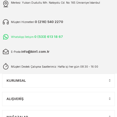
Merkez: Yukarı Dudullu Mh. Natoyolu Cd. No: 165 Ümraniye İstanbul
0 (216) 540 2270
Müşteri Hizmetleri
0 (533) 613 18 67
WhatsApp İletişim
info@bin1.com.tr
E-Posta
Müşteri Destek Çalışma Saatlerimiz: Hafta içi her gün 08:30 - 16:00
KURUMSAL
ALIŞVERİŞ