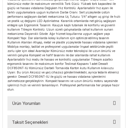
kömürsüz motor ile maksimum verimlilik Tork Gücü: Yüksek tork kapasitesi ile
esmeler
akinaları
 Malzemeleri
u Kesiciler
güçlü ve hassas vidalama Değişken Hız Kontrolü: Ayarlanabilir hız ayarı ile
farklı uygulamalara uygun kullanım Darbe Oranı: Sert yüzeylerde üstün
performans sağlayan darbeli mekanizma Uç Tutucu: 1/4” altıgen uç girişi ile hızlı
ar
ları
kenceler
ve pratik uç değişimi LED Aydınlatma: Karanlık ortamlarda net görüş sağlayan
entegre ışık Ergonomik Tasarım: Kauçuk kaplı tutamak ile konforlu ve güvenli
kullanım Titreşim Kontrolü: Uzun süreli çalışmalarda rahat kullanım sunan
Makınası
akinaları
ları
ı
mekanizma Dayanıklı Gövde: Ağır hizmet koşullarına uygun sağlam yapı
Kompakt Yapı: Dar alanlarda kolay kullanım için optimize edilmiş tasarım
Kullanım Alanları Ahşap, metal ve plastik yüzeylerde hassas vidalama işlemleri
hazları
kinaları
ı
estereler
Mobilya montajı, tadilat ve profesyonel uygulamalar İnşaat sektöründe çeşitli
zorlu işler için ideal Avantajlar Kömürsüz motor teknolojisi ile uzun ömürlü ve
verimli çalışma Kompakt ve hafif tasarımı ile dar alanlarda rahat kullanım
Ayarlanabilir hız modu ile hassas ve kontrollü uygulamalar Titreşim azaltıcı
lar
ri
ergonomik tasarımı ile maksimum konfor Teslimat Kapsamı 1 adet Dewalt
DCF850NT-XJ Kömürsüz Darbeli Tornavida Karton kutu Kullanım kılavuzu
Uyarı: Bu ürün Aküsüz ve şarj cihazsız gönderilmektedir, ayrıca tedarik etmeniz
ları
çakları
antaları
gerekir. Dewalt DCF850NT-XJ ile güçlü ve hassas vidalama işlemlerini
zahmetsizce gerçekleştirin. Kompakt tasarımı ve uzun ömürlü motoru sayesinde
işlerinizi hızlı ve verimli tamamlayın. Profesyonel performansla her projeye hazır
aları
olun.
Ürün Yorumları
ı
ıtıcılar
ımlar
Taksit Seçenekleri
Bu ürüne ilk yorumu siz yapın!