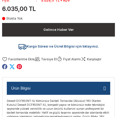
Fiyat
5.029,17 TL + KDV
akinaları
nalar
Tabancaları
ları
a Kablosu
ucular
6.035,00 TL
Stokta Yok
Testereler
eri
Sökmeler
anları
ar
ar
Gelince Haber Ver
kinaları
kinaları
alar
t Bıçaklar
Matkaplar
atkaplar
vi Makinaları
er
Kargo Süresi ve Ücret Bilgisi için tıklayınız.
rı
ar
a Bıçaklar
Tavsiye Et
Fiyat Alarmı
Karşılaştır
tereler
rları
ları
kapları
rı
ta / Bağlantı
ünleri
Ürün Bilgisi
tleri
aları
arı
ri
r
Dewalt DCF850NT-XJ Kömürsüz Darbeli Tornavida (Aküsüz) 18V (Karton
Kutulu) Dewalt DCF850NT-XJ, kompakt yapısı ve kömürsüz motor teknolojisi
ıkmalar
kinaları
leri
ımları
sayesinde yüksek verimlilik ve uzun ömürlü kullanım sunan profesyonel bir
darbeli tornavida modelidir. Hafif ve güçlü tasarımı sayesinde dar alanlarda etkili
vidalama işlemlerini zahmetsizce gerçekleştirmenizi sağlar. Güçlü Motor: 18V