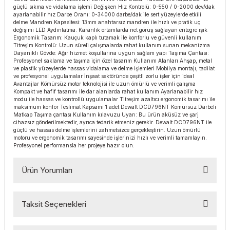
güçlü sıkma ve vidalama işlemi Değişken Hız Kontrolü: 0-550 / 0-2000 dev/dak
esmeler
akinaları
 Malzemeleri
u Kesiciler
ayarlanabilir hız Darbe Oranı: 0-34000 darbe/dak ile sert yüzeylerde etkili
delme Mandren Kapasitesi: 13mm anahtarsız mandren ile hızlı ve pratik uç
değişimi LED Aydınlatma: Karanlık ortamlarda net görüş sağlayan entegre ışık
ar
ları
kenceler
Ergonomik Tasarım: Kauçuk kaplı tutamak ile konforlu ve güvenli kullanım
Titreşim Kontrolü: Uzun süreli çalışmalarda rahat kullanım sunan mekanizma
Dayanıklı Gövde: Ağır hizmet koşullarına uygun sağlam yapı Taşıma Çantası:
Makınası
akinaları
ları
ı
Profesyonel saklama ve taşıma için özel tasarım Kullanım Alanları Ahşap, metal
ve plastik yüzeylerde hassas vidalama ve delme işlemleri Mobilya montajı, tadilat
ve profesyonel uygulamalar İnşaat sektöründe çeşitli zorlu işler için ideal
hazları
kinaları
ı
estereler
Avantajlar Kömürsüz motor teknolojisi ile uzun ömürlü ve verimli çalışma
Kompakt ve hafif tasarımı ile dar alanlarda rahat kullanım Ayarlanabilir hız
modu ile hassas ve kontrollü uygulamalar Titreşim azaltıcı ergonomik tasarımı ile
maksimum konfor Teslimat Kapsamı 1 adet Dewalt DCD796NT Kömürsüz Darbeli
lar
ri
Matkap Taşıma çantası Kullanım kılavuzu Uyarı: Bu ürün aküsüz ve şarj
cihazsız gönderilmektedir, ayrıca tedarik etmeniz gerekir. Dewalt DCD796NT ile
güçlü ve hassas delme işlemlerini zahmetsizce gerçekleştirin. Uzun ömürlü
ları
çakları
antaları
motoru ve ergonomik tasarımı sayesinde işlerinizi hızlı ve verimli tamamlayın.
Profesyonel performansla her projeye hazır olun.
aları
Ürün Yorumları
ı
Taksit Seçenekleri
ıtıcılar
ımlar
Bu ürüne ilk yorumu siz yapın!