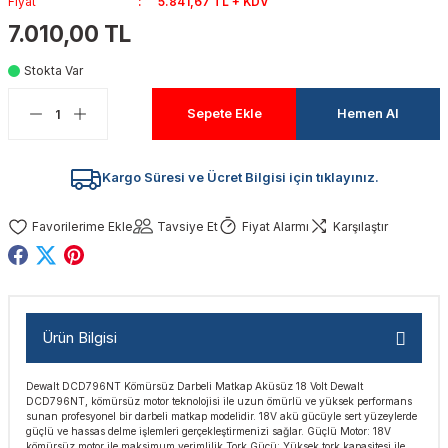
Fiyat
5.841,67 TL + KDV
akinaları
nalar
Tabancaları
ları
a Kablosu
ucular
7.010,00 TL
Stokta Var
Testereler
eri
Sökmeler
anları
ar
ar
Sepete Ekle
Hemen Al
kinaları
kinaları
alar
t Bıçaklar
Matkaplar
atkaplar
vi Makinaları
er
Kargo Süresi ve Ücret Bilgisi için tıklayınız.
rı
ar
a Bıçaklar
Tavsiye Et
Fiyat Alarmı
Karşılaştır
tereler
rları
ları
kapları
rı
ta / Bağlantı
ünleri
Ürün Bilgisi
tleri
aları
arı
ri
r
Dewalt DCD796NT Kömürsüz Darbeli Matkap Aküsüz 18 Volt Dewalt
DCD796NT, kömürsüz motor teknolojisi ile uzun ömürlü ve yüksek performans
ıkmalar
kinaları
leri
ımları
sunan profesyonel bir darbeli matkap modelidir. 18V akü gücüyle sert yüzeylerde
güçlü ve hassas delme işlemleri gerçekleştirmenizi sağlar. Güçlü Motor: 18V
kömürsüz motor ile maksimum verimlilik Tork Gücü: Yüksek tork kapasitesi ile