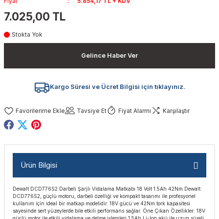
Fiyat
5.854,17 TL + KDV
akinaları
nalar
Tabancaları
ları
a Kablosu
ucular
7.025,00 TL
Stokta Yok
Testereler
eri
Sökmeler
anları
ar
ar
Gelince Haber Ver
kinaları
kinaları
alar
t Bıçaklar
Matkaplar
atkaplar
vi Makinaları
er
Kargo Süresi ve Ücret Bilgisi için tıklayınız.
rı
ar
a Bıçaklar
Tavsiye Et
Fiyat Alarmı
Karşılaştır
tereler
rları
ları
kapları
rı
ta / Bağlantı
ünleri
Ürün Bilgisi
tleri
aları
arı
ri
r
Dewalt DCD776S2 Darbeli Şarjlı Vidalama Matkabı 18 Volt 1.5Ah 42Nm Dewalt
DCD776S2, güçlü motoru, darbeli özelliği ve kompakt tasarımı ile profesyonel
ıkmalar
kinaları
leri
ımları
kullanım için ideal bir matkap modelidir. 18V gücü ve 42Nm tork kapasitesi
sayesinde sert yüzeylerde bile etkili performans sağlar. Öne Çıkan Özellikler: 18V
güçlü motor ile etkili vidalama ve delme işlemleri 1.5Ah Li-Ion akü ile uzun süreli