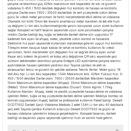
çalışma ve kesintisiz güç 42Nm maksimum tork kapasitesi ile sıkı ve güvenli
esmeler
akinaları
 Malzemeleri
u Kesiciler
vidalama 0-450 / 1500 dev/dak değişken hız kontrolü ile hassas ve kontrollü
çalışma Darbe oranı 7650 / 25500 darbe/dak ile sert yüzeylerde üstün delme
gücü İki vitesli metal şanzıman ile farklı malzemelerde etkili delme ve vidalama
ar
ları
kenceler
Otomatik mil kilitli 13mm tek kovanlı anahtarsız metal mandren ile tek elle hızlı
uç değişimi Li-Ion akü kullanılmadığında şarjını koruyarak uzun süreli kullanım
sağlar Kompakt ve hafif tasarım sayesinde uzun süre yorulmadan çalışma
Makınası
akinaları
ları
ı
imkânı Darbe özelliği taş, tuğla ve betonda darbeli delme için uygundur 17
kademeli tork ayarı ile ahşap, metal, plastikte üstün kontrol ve hassaslık
Elektronik hız ayarı sayesinde kullanılan malzemeye göre en uygun hız kontrolü
hazları
kinaları
ı
estereler
Titreşimi emen kauçuk kaplı kabza ile rahat ve konforlu kullanım İki vitesli
şanzıman, farklı malzemeler için değişken hız ve sağ/sol dönüş ayarı sunar
Kayar akü sistemi ile güvenli ve kolay akü değiştirme Çift akü sayesinde şarj
süresini beklemeden kesintisiz çalışma Entegre LED aydınlatma çalışma alanını
lar
ri
aydınlatarak hassas işlemlere yardımcı olur Taşıma çantası ile alet ve
aksesuarları temiz ve güvenli bir şekilde saklama Teknik Veriler: Motor gücü: 18
Volt Akü tipi: Li-Ion Akü kapasitesi: 1.5Ah Maksimum tork: 42Nm Yüksüz hızı: 0-
ları
çakları
antaları
450 / 1500 dev/dak Darbe oranı: 7650 / 25500 darbe/dak Mandren kapasitesi:
13mm Maksimum delme kapasitesi (Ahşap): 30mm Maksimum delme kapasitesi
(Metal): 13mm Maksimum delme kapasitesi (Duvar): 13mm Ağırlık: 1.70kg
aları
Kullanım Alanları: Ahşap, metal ve plastik yüzeylerde hassas delme ve vidalama
işlemleri Beton, tuğla ve taş yüzeylerde darbeli delme işlemleri Mobilya montajı ve
tamirat uygulamaları İnşaat, tadilat ve profesyonel kullanım Paket İçeriği: Dewalt
DCD776S2 Darbeli Şarjlı Vidalama Matkabı 2 adet 1.5Ah Li-Ion akü 40 dakikalık
ı
şarj aleti Taşıma çantası Kullanım kılavuzu Dewalt DCD776S2 ile güçlü ve
hassas vidalama işlemlerini kolayca gerçekleştirin. Kompakt tasarımı, darbeli
özelliği ve dayanıklı yapısı sayesinde işlerinizi hızlı ve verimli hale getirin.
ıtıcılar
ımlar