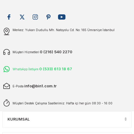
Gönder
Merkez: Yukarı Dudullu Mh. Natoyolu Cd. No: 165 Ümraniye İstanbul
0 (216) 540 2270
Müşteri Hizmetleri
0 (533) 613 18 67
WhatsApp İletişim
info@bin1.com.tr
E-Posta
Müşteri Destek Çalışma Saatlerimiz: Hafta içi her gün 08:30 - 16:00
KURUMSAL