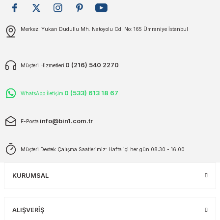
plar
ökecekleri
Gönder
Merkez: Yukarı Dudullu Mh. Natoyolu Cd. No: 165 Ümraniye İstanbul
rı
iler
0 (216) 540 2270
Müşteri Hizmetleri
ları
0 (533) 613 18 67
WhatsApp İletişim
info@bin1.com.tr
E-Posta
Müşteri Destek Çalışma Saatlerimiz: Hafta içi her gün 08:30 - 16:00
KURUMSAL
ALIŞVERİŞ