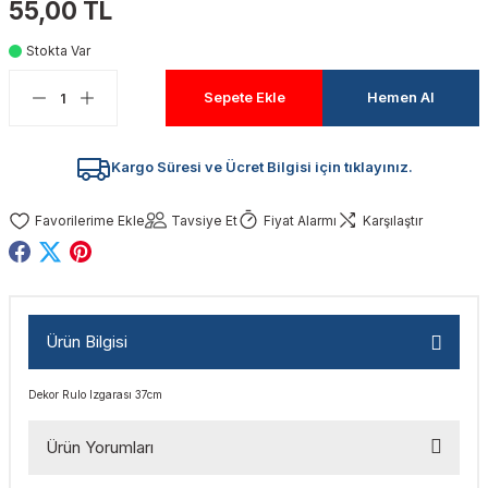
55,00 TL
akinaları
nalar
Tabancaları
ları
a Kablosu
ucular
Stokta Var
Testereler
eri
Sökmeler
anları
ar
ar
Sepete Ekle
Hemen Al
kinaları
kinaları
alar
t Bıçaklar
Kargo Süresi ve Ücret Bilgisi için tıklayınız.
Matkaplar
atkaplar
vi Makinaları
er
Tavsiye Et
Fiyat Alarmı
Karşılaştır
rı
ar
a Bıçaklar
tereler
rları
ları
Ürün Bilgisi
kapları
rı
ta / Bağlantı
ünleri
Dekor Rulo Izgarası 37cm
tleri
aları
arı
ri
r
Ürün Yorumları
ıkmalar
kinaları
leri
ımları