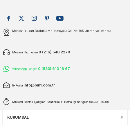
plar
ökecekleri
Gönder
Merkez: Yukarı Dudullu Mh. Natoyolu Cd. No: 165 Ümraniye İstanbul
rı
iler
ları
0 (216) 540 2270
Müşteri Hizmetleri
0 (533) 613 18 67
WhatsApp İletişim
info@bin1.com.tr
E-Posta
Müşteri Destek Çalışma Saatlerimiz: Hafta içi her gün 08:30 - 16:00
KURUMSAL