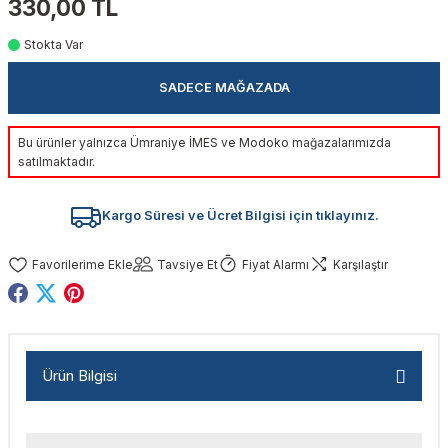
330,00 TL
akinaları
nalar
Tabancaları
ları
a Kablosu
ucular
Stokta Var
Testereler
eri
Sökmeler
anları
ar
ar
SADECE MAĞAZADA
kinaları
kinaları
alar
t Bıçaklar
Bu ürünler yalnızca Ümraniye İMES ve Modoko mağazalarımızda
satılmaktadır.
Matkaplar
atkaplar
vi Makinaları
er
Kargo Süresi ve Ücret Bilgisi için tıklayınız.
rı
ar
a Bıçaklar
Tavsiye Et
Fiyat Alarmı
Karşılaştır
tereler
rları
ları
kapları
rı
ta / Bağlantı
ünleri
tleri
aları
arı
ri
r
Ürün Bilgisi
ıkmalar
kinaları
leri
ımları