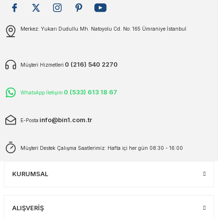
plar
ökecekleri
Gönder
Merkez: Yukarı Dudullu Mh. Natoyolu Cd. No: 165 Ümraniye İstanbul
rı
iler
0 (216) 540 2270
Müşteri Hizmetleri
ları
0 (533) 613 18 67
WhatsApp İletişim
info@bin1.com.tr
E-Posta
Müşteri Destek Çalışma Saatlerimiz: Hafta içi her gün 08:30 - 16:00
KURUMSAL
ALIŞVERİŞ