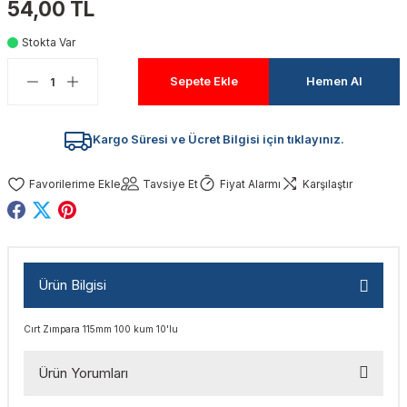
54,00 TL
akinaları
nalar
Tabancaları
ları
a Kablosu
ucular
Stokta Var
Testereler
eri
Sökmeler
anları
ar
ar
Sepete Ekle
Hemen Al
kinaları
kinaları
alar
t Bıçaklar
Kargo Süresi ve Ücret Bilgisi için tıklayınız.
Matkaplar
atkaplar
vi Makinaları
er
Tavsiye Et
Fiyat Alarmı
Karşılaştır
rı
ar
a Bıçaklar
tereler
rları
ları
Ürün Bilgisi
kapları
rı
ta / Bağlantı
ünleri
Cırt Zımpara 115mm 100 kum 10'lu
tleri
aları
arı
ri
r
Ürün Yorumları
ıkmalar
kinaları
leri
ımları