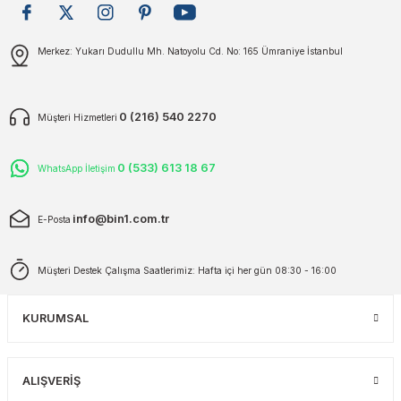
plar
ökecekleri
Gönder
Merkez: Yukarı Dudullu Mh. Natoyolu Cd. No: 165 Ümraniye İstanbul
rı
iler
0 (216) 540 2270
Müşteri Hizmetleri
ları
0 (533) 613 18 67
WhatsApp İletişim
info@bin1.com.tr
E-Posta
Müşteri Destek Çalışma Saatlerimiz: Hafta içi her gün 08:30 - 16:00
KURUMSAL
ALIŞVERİŞ