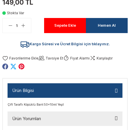
149,00 TL
akinaları
nalar
Tabancaları
ları
a Kablosu
ucular
Stokta Var
Testereler
eri
Sökmeler
anları
ar
ar
Sepete Ekle
Hemen Al
kinaları
kinaları
alar
t Bıçaklar
Kargo Süresi ve Ücret Bilgisi için tıklayınız.
Matkaplar
atkaplar
vi Makinaları
er
Tavsiye Et
Fiyat Alarmı
Karşılaştır
rı
ar
a Bıçaklar
tereler
rları
ları
Ürün Bilgisi
kapları
rı
ta / Bağlantı
ünleri
Çift Taraflı Köpüklü Bant 50x10mt Yeşil
tleri
aları
arı
ri
r
Ürün Yorumları
ıkmalar
kinaları
leri
ımları