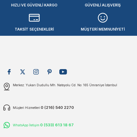
plar
ökecekleri
HIZLI VE GÜVENLİ KARGO
GÜVENLİ ALIŞVERİŞ
Ürün resmi kalitesiz, bozuk veya görüntülenemiyor.
Ürün açıklamasında eksik bilgiler bulunuyor.
Ürün bilgilerinde hatalar bulunuyor.
TAKSİT SEÇENEKLERİ
MÜŞTERİ MEMNUNİYETİ
Ürün fiyatı diğer sitelerden daha pahalı.
rı
iler
Bu ürüne benzer farklı alternatifler olmalı.
ları
Gönder
Merkez: Yukarı Dudullu Mh. Natoyolu Cd. No: 165 Ümraniye İstanbul
0 (216) 540 2270
Müşteri Hizmetleri
0 (533) 613 18 67
WhatsApp İletişim