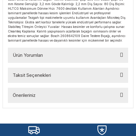
mm Kesme Genişliği: 3,2 mm Gövde Kalınlığı: 2,2 mm Diş Sayısı: 80 Diş Biçimi:
esmeler
akinaları
 Malzemeleri
u Kesiciler
HLTCG Maksimum Dönme Hızı: 7600 dev/dak Kullanım Alanları Aşındırıcı
laminant panellerde hassas kesim işlemleri Endüstriyel ve profesyonel
uygulamalar Tezgah tipi makinelerle uyumlu kullanım Avantajları Microteq Diş
ar
ları
kenceler
Teknolojisi: Ekstra sert karbür tanelerle yüksek endüstriyel performans sağlar.
Stabilteq Titreşim Önleyici Yuvalar: Hassas kesimler ve konforlu çalışma sunar.
Cleanteq Kaplama: Kalıntı yapışmasını azaltarak bıçağın ısınmasını önler ve
Makınası
akinaları
ları
ı
ekstra temiz sonuçlar sağlar. Bosch 2608642109 Daire Testere Bıçağı, aşındırıcı
laminant panellerde hassas ve dayanıklı kesimler için mükemmel bir seçimdir.
hazları
kinaları
ı
estereler
Ürün Yorumları
lar
ri
Taksit Seçenekleri
ları
çakları
antaları
Bu ürüne ilk yorumu siz yapın!
aları
Önerileriniz
Yorum Yaz
ı
Bu ürünün fiyat bilgisi, resim, ürün açıklamalarında ve diğer
konularda yetersiz gördüğünüz noktaları öneri formunu
kullanarak tarafımıza iletebilirsiniz.
ıtıcılar
ımlar
Görüş ve önerileriniz için teşekkür ederiz.