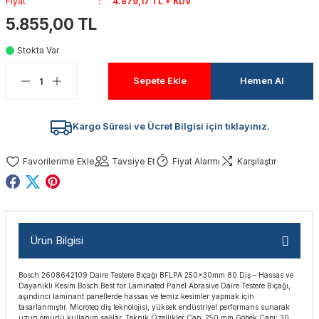
Fiyat
4.879,17 TL + KDV
akinaları
nalar
Tabancaları
ları
a Kablosu
ucular
5.855,00 TL
Stokta Var
Testereler
eri
Sökmeler
anları
ar
ar
Sepete Ekle
Hemen Al
kinaları
kinaları
alar
t Bıçaklar
Matkaplar
atkaplar
vi Makinaları
er
Kargo Süresi ve Ücret Bilgisi için tıklayınız.
rı
ar
a Bıçaklar
Tavsiye Et
Fiyat Alarmı
Karşılaştır
tereler
rları
ları
kapları
rı
ta / Bağlantı
ünleri
Ürün Bilgisi
tleri
aları
arı
ri
r
Bosch 2608642109 Daire Testere Bıçağı BFLPA 250x30mm 80 Diş – Hassas ve
Dayanıklı Kesim Bosch Best for Laminated Panel Abrasive Daire Testere Bıçağı,
ıkmalar
kinaları
leri
ımları
aşındırıcı laminant panellerde hassas ve temiz kesimler yapmak için
tasarlanmıştır. Microteq diş teknolojisi, yüksek endüstriyel performans sunarak
uzun ömürlü kullanım sağlar. Teknik Özellikler Çap: 250 mm Göbek Çapı: 30