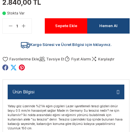
2.840,00 TL
akinaları
nalar
Tabancaları
ları
a Kablosu
ucular
Stokta Var
Testereler
eri
Sökmeler
anları
ar
ar
Sepete Ekle
Hemen Al
kinaları
kinaları
alar
t Bıçaklar
Kargo Süresi ve Ücret Bilgisi için tıklayınız.
Matkaplar
atkaplar
vi Makinaları
er
Tavsiye Et
Fiyat Alarmı
Karşılaştır
rı
ar
a Bıçaklar
tereler
rları
ları
Ürün Bilgisi
kapları
rı
ta / Bağlantı
ünleri
Yatay göz üzerinde %2'lik eğim çizgileri Lazer işaretlemeli terazi gözleri ömür
tleri
aları
arı
ri
r
boyu 0.5 mm/m hassasiyet sağlar Made in Germany Su terazisi nedir? ne için
kullanılır? İki nokta arasındaki eğimi ve eğimini yönünü bulabilmek için
kullanılan alete "su terazisi" denir. Terazisi üzerindeki tüp içinde bulunan hava
ıkmalar
kinaları
leri
ımları
kabacığı sayesinde, kabarcığın konuma göre ölçümü kolayca yapabilirsiniz
Uzunluk 150 cm.