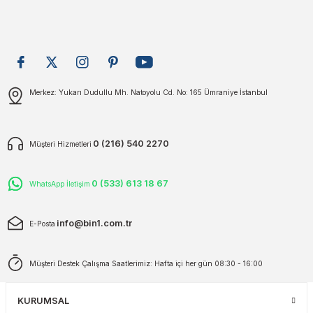
plar
ökecekleri
rı
iler
Gönder
Merkez: Yukarı Dudullu Mh. Natoyolu Cd. No: 165 Ümraniye İstanbul
ları
0 (216) 540 2270
Müşteri Hizmetleri
0 (533) 613 18 67
WhatsApp İletişim
info@bin1.com.tr
E-Posta
Müşteri Destek Çalışma Saatlerimiz: Hafta içi her gün 08:30 - 16:00
KURUMSAL