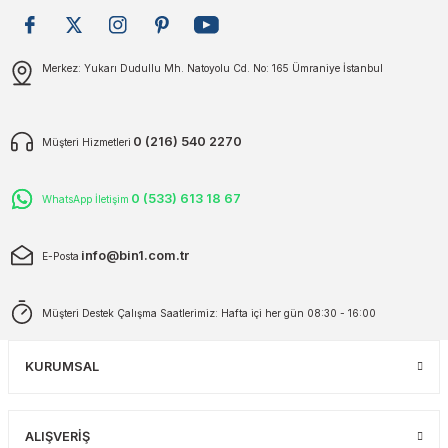
plar
ökecekleri
Gönder
Merkez: Yukarı Dudullu Mh. Natoyolu Cd. No: 165 Ümraniye İstanbul
rı
iler
0 (216) 540 2270
Müşteri Hizmetleri
ları
0 (533) 613 18 67
WhatsApp İletişim
info@bin1.com.tr
E-Posta
Müşteri Destek Çalışma Saatlerimiz: Hafta içi her gün 08:30 - 16:00
KURUMSAL
ALIŞVERİŞ