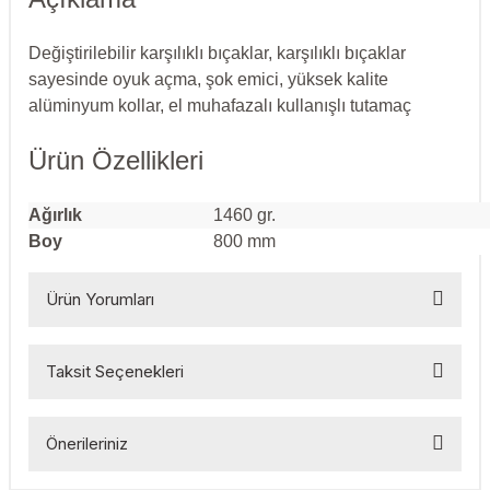
esmeler
akinaları
 Malzemeleri
u Kesiciler
Değiştirilebilir karşılıklı bıçaklar, karşılıklı bıçaklar
ar
ları
kenceler
sayesinde oyuk açma, şok emici, yüksek kalite
alüminyum kollar, el muhafazalı kullanışlı tutamaç
Makınası
akinaları
ları
ı
Ürün Özellikleri
hazları
kinaları
ı
estereler
Ağırlık
1460 gr.
lar
ri
Boy
800 mm
ları
çakları
antaları
Ürün Yorumları
aları
Taksit Seçenekleri
Bu ürüne ilk yorumu siz yapın!
ı
Önerileriniz
ıtıcılar
ımlar
Yorum Yaz