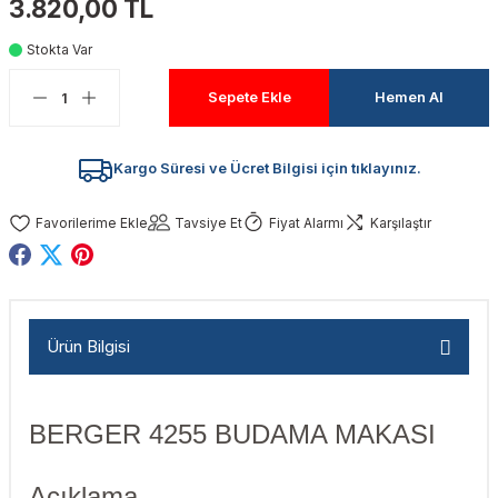
3.820,00 TL
akinaları
nalar
Tabancaları
ları
a Kablosu
ucular
Stokta Var
Testereler
eri
Sökmeler
anları
ar
ar
Sepete Ekle
Hemen Al
kinaları
kinaları
alar
t Bıçaklar
Kargo Süresi ve Ücret Bilgisi için tıklayınız.
Matkaplar
atkaplar
vi Makinaları
er
Tavsiye Et
Fiyat Alarmı
Karşılaştır
rı
ar
a Bıçaklar
tereler
rları
ları
Ürün Bilgisi
kapları
rı
ta / Bağlantı
ünleri
tleri
aları
arı
ri
r
BERGER 4255 BUDAMA MAKASI
ıkmalar
kinaları
leri
ımları
Açıklama