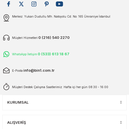
plar
ökecekleri
Gönder
Merkez: Yukarı Dudullu Mh. Natoyolu Cd. No: 165 Ümraniye İstanbul
rı
iler
0 (216) 540 2270
Müşteri Hizmetleri
ları
0 (533) 613 18 67
WhatsApp İletişim
info@bin1.com.tr
E-Posta
Müşteri Destek Çalışma Saatlerimiz: Hafta içi her gün 08:30 - 16:00
KURUMSAL
ALIŞVERİŞ