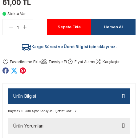
61,00 TL
akinaları
nalar
Tabancaları
ları
a Kablosu
ucular
Stokta Var
Testereler
eri
Sökmeler
anları
ar
ar
Sepete Ekle
Hemen Al
kinaları
kinaları
alar
t Bıçaklar
Kargo Süresi ve Ücret Bilgisi için tıklayınız.
Matkaplar
atkaplar
vi Makinaları
er
Tavsiye Et
Fiyat Alarmı
Karşılaştır
rı
ar
a Bıçaklar
tereler
rları
ları
Ürün Bilgisi
kapları
rı
ta / Bağlantı
ünleri
Baymax S-300 Spor Koruyucu Şeffaf Gözlük
tleri
aları
arı
ri
r
Ürün Yorumları
ıkmalar
kinaları
leri
ımları