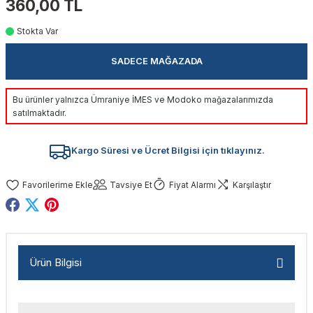
360,00 TL
akinaları
nalar
Tabancaları
ları
a Kablosu
ucular
Stokta Var
Testereler
eri
Sökmeler
anları
ar
ar
SADECE MAĞAZADA
kinaları
kinaları
alar
t Bıçaklar
Bu ürünler yalnızca Ümraniye İMES ve Modoko mağazalarımızda
satılmaktadır.
Matkaplar
atkaplar
vi Makinaları
er
Kargo Süresi ve Ücret Bilgisi için tıklayınız.
rı
ar
a Bıçaklar
Tavsiye Et
Fiyat Alarmı
Karşılaştır
tereler
rları
ları
kapları
rı
ta / Bağlantı
ünleri
tleri
aları
arı
ri
r
Ürün Bilgisi
ıkmalar
kinaları
leri
ımları