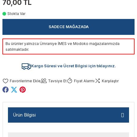
70,00 TL
akinaları
nalar
Tabancaları
ları
a Kablosu
ucular
Stokta Var
Testereler
eri
Sökmeler
anları
ar
ar
SADECE MAĞAZADA
kinaları
kinaları
alar
t Bıçaklar
Bu ürünler yalnızca Ümraniye İMES ve Modoko mağazalarımızda
satılmaktadır.
Matkaplar
atkaplar
vi Makinaları
er
Kargo Süresi ve Ücret Bilgisi için tıklayınız.
rı
ar
a Bıçaklar
Tavsiye Et
Fiyat Alarmı
Karşılaştır
tereler
rları
ları
kapları
rı
ta / Bağlantı
ünleri
tleri
aları
arı
ri
r
Ürün Bilgisi
ıkmalar
kinaları
leri
ımları