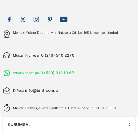
plar
ökecekleri
Gönder
Merkez: Yukarı Dudullu Mh. Natoyolu Cd. No: 165 Ümraniye İstanbul
rı
iler
ları
0 (216) 540 2270
Müşteri Hizmetleri
0 (533) 613 18 67
WhatsApp İletişim
info@bin1.com.tr
E-Posta
Müşteri Destek Çalışma Saatlerimiz: Hafta içi her gün 08:30 - 16:00
KURUMSAL