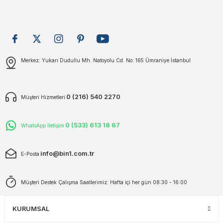
plar
ökecekleri
rı
iler
Gönder
Merkez: Yukarı Dudullu Mh. Natoyolu Cd. No: 165 Ümraniye İstanbul
ları
0 (216) 540 2270
Müşteri Hizmetleri
0 (533) 613 18 67
WhatsApp İletişim
info@bin1.com.tr
E-Posta
Müşteri Destek Çalışma Saatlerimiz: Hafta içi her gün 08:30 - 16:00
KURUMSAL