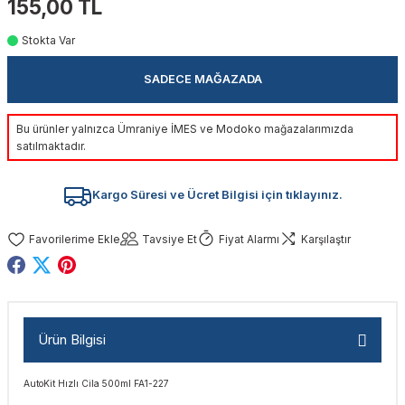
155,00 TL
akinaları
nalar
Tabancaları
ları
a Kablosu
ucular
Stokta Var
Testereler
eri
Sökmeler
anları
ar
ar
SADECE MAĞAZADA
kinaları
kinaları
alar
t Bıçaklar
Bu ürünler yalnızca Ümraniye İMES ve Modoko mağazalarımızda
satılmaktadır.
Matkaplar
atkaplar
vi Makinaları
er
Kargo Süresi ve Ücret Bilgisi için tıklayınız.
rı
ar
a Bıçaklar
Tavsiye Et
Fiyat Alarmı
Karşılaştır
tereler
rları
ları
kapları
rı
ta / Bağlantı
ünleri
tleri
aları
arı
ri
r
Ürün Bilgisi
ıkmalar
kinaları
leri
ımları
AutoKit Hızlı Cila 500ml FA1-227