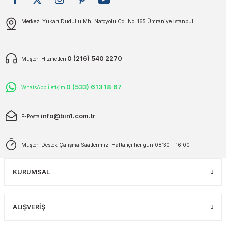
plar
ökecekleri
Gönder
Merkez: Yukarı Dudullu Mh. Natoyolu Cd. No: 165 Ümraniye İstanbul
rı
iler
0 (216) 540 2270
Müşteri Hizmetleri
ları
0 (533) 613 18 67
WhatsApp İletişim
info@bin1.com.tr
E-Posta
Müşteri Destek Çalışma Saatlerimiz: Hafta içi her gün 08:30 - 16:00
KURUMSAL
ALIŞVERİŞ