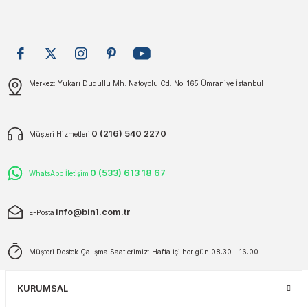
plar
ökecekleri
rı
iler
Gönder
Merkez: Yukarı Dudullu Mh. Natoyolu Cd. No: 165 Ümraniye İstanbul
ları
0 (216) 540 2270
Müşteri Hizmetleri
0 (533) 613 18 67
WhatsApp İletişim
info@bin1.com.tr
E-Posta
Müşteri Destek Çalışma Saatlerimiz: Hafta içi her gün 08:30 - 16:00
KURUMSAL