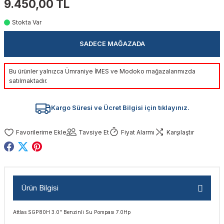
9.450,00 TL
akinaları
nalar
Tabancaları
ları
a Kablosu
ucular
Stokta Var
Testereler
eri
Sökmeler
anları
ar
ar
SADECE MAĞAZADA
kinaları
kinaları
alar
t Bıçaklar
Bu ürünler yalnızca Ümraniye İMES ve Modoko mağazalarımızda
satılmaktadır.
Matkaplar
atkaplar
vi Makinaları
er
Kargo Süresi ve Ücret Bilgisi için tıklayınız.
rı
ar
a Bıçaklar
Tavsiye Et
Fiyat Alarmı
Karşılaştır
tereler
rları
ları
kapları
rı
ta / Bağlantı
ünleri
tleri
aları
arı
ri
r
Ürün Bilgisi
ıkmalar
kinaları
leri
ımları
Attlas SGP80H 3.0" Benzinli Su Pompası 7.0Hp