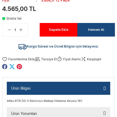
Fiyat
3.804,17 TL + KDV
akinaları
nalar
Tabancaları
ları
a Kablosu
ucular
4.565,00 TL
Stokta Var
Testereler
eri
Sökmeler
anları
ar
ar
Sepete Ekle
Hemen Al
kinaları
kinaları
alar
t Bıçaklar
Matkaplar
atkaplar
vi Makinaları
er
Kargo Süresi ve Ücret Bilgisi için tıklayınız.
rı
ar
a Bıçaklar
Tavsiye Et
Fiyat Alarmı
Karşılaştır
tereler
rları
ları
kapları
rı
ta / Bağlantı
ünleri
Ürün Bilgisi
tleri
aları
arı
ri
r
Attlas AT18 DD-0 Kömürsüz Matkap Vidalama Aküsüz 18V
ıkmalar
kinaları
leri
ımları
Ürün Yorumları