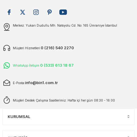
plar
ökecekleri
Gönder
Merkez: Yukarı Dudullu Mh. Natoyolu Cd. No: 165 Ümraniye İstanbul
rı
iler
ları
0 (216) 540 2270
Müşteri Hizmetleri
0 (533) 613 18 67
WhatsApp İletişim
info@bin1.com.tr
E-Posta
Müşteri Destek Çalışma Saatlerimiz: Hafta içi her gün 08:30 - 16:00
KURUMSAL