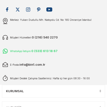
plar
ökecekleri
Gönder
Merkez: Yukarı Dudullu Mh. Natoyolu Cd. No: 165 Ümraniye İstanbul
rı
iler
ları
0 (216) 540 2270
Müşteri Hizmetleri
0 (533) 613 18 67
WhatsApp İletişim
info@bin1.com.tr
E-Posta
Müşteri Destek Çalışma Saatlerimiz: Hafta içi her gün 08:30 - 16:00
KURUMSAL