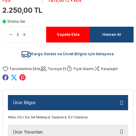
Fiyat
1.875,00 TL + KDV
akinaları
nalar
Tabancaları
ları
a Kablosu
ucular
2.250,00 TL
Stokta Var
Testereler
eri
Sökmeler
anları
ar
ar
Sepete Ekle
Hemen Al
kinaları
kinaları
alar
t Bıçaklar
Matkaplar
atkaplar
vi Makinaları
er
Kargo Süresi ve Ücret Bilgisi için tıklayınız.
rı
ar
a Bıçaklar
Tavsiye Et
Fiyat Alarmı
Karşılaştır
tereler
rları
ları
kapları
rı
ta / Bağlantı
ünleri
Ürün Bilgisi
tleri
aları
arı
ri
r
Attlas 3GLI Eco Set Matkap & Taşlama & 12V Vidalama
ıkmalar
kinaları
leri
ımları
Ürün Yorumları