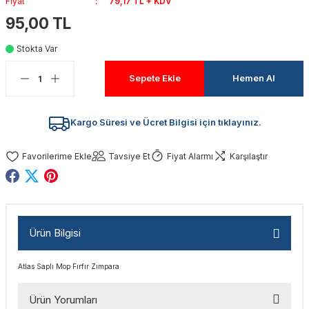
Fiyat
79,17 TL + KDV
akinaları
nalar
Tabancaları
ları
a Kablosu
ucular
95,00 TL
Stokta Var
Testereler
eri
Sökmeler
anları
ar
ar
Sepete Ekle
Hemen Al
kinaları
kinaları
alar
t Bıçaklar
Matkaplar
atkaplar
vi Makinaları
er
Kargo Süresi ve Ücret Bilgisi için tıklayınız.
rı
ar
a Bıçaklar
Tavsiye Et
Fiyat Alarmı
Karşılaştır
tereler
rları
ları
kapları
rı
ta / Bağlantı
ünleri
Ürün Bilgisi
tleri
aları
arı
ri
r
Atlas Saplı Mop Fırfır Zımpara
ıkmalar
kinaları
leri
ımları
Ürün Yorumları