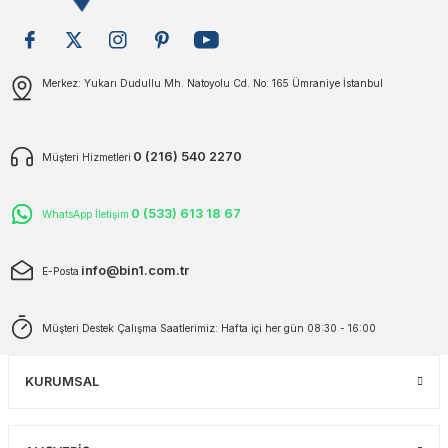
plar
ökecekleri
Gönder
Merkez: Yukarı Dudullu Mh. Natoyolu Cd. No: 165 Ümraniye İstanbul
rı
iler
ları
0 (216) 540 2270
Müşteri Hizmetleri
0 (533) 613 18 67
WhatsApp İletişim
info@bin1.com.tr
E-Posta
Müşteri Destek Çalışma Saatlerimiz: Hafta içi her gün 08:30 - 16:00
KURUMSAL