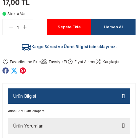
17,00 TL
akinaları
nalar
Tabancaları
ları
a Kablosu
ucular
Stokta Var
Testereler
eri
Sökmeler
anları
ar
ar
Sepete Ekle
Hemen Al
kinaları
kinaları
alar
t Bıçaklar
Kargo Süresi ve Ücret Bilgisi için tıklayınız.
Matkaplar
atkaplar
vi Makinaları
er
Tavsiye Et
Fiyat Alarmı
Karşılaştır
rı
ar
a Bıçaklar
tereler
rları
ları
Ürün Bilgisi
kapları
rı
ta / Bağlantı
ünleri
Atlas P37C Cırt Zımpara
tleri
aları
arı
ri
r
Ürün Yorumları
ıkmalar
kinaları
leri
ımları