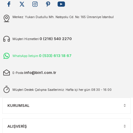
plar
ökecekleri
Gönder
Merkez: Yukarı Dudullu Mh. Natoyolu Cd. No: 165 Ümraniye İstanbul
rı
iler
0 (216) 540 2270
Müşteri Hizmetleri
ları
0 (533) 613 18 67
WhatsApp İletişim
info@bin1.com.tr
E-Posta
Müşteri Destek Çalışma Saatlerimiz: Hafta içi her gün 08:30 - 16:00
KURUMSAL
ALIŞVERİŞ