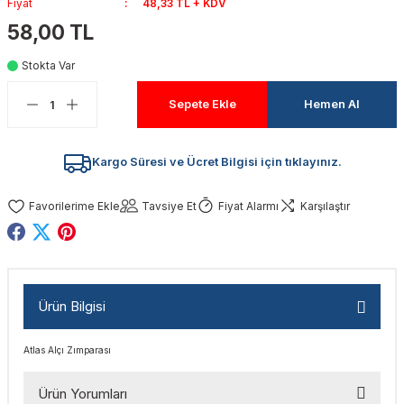
Fiyat
48,33 TL + KDV
akinaları
nalar
Tabancaları
ları
a Kablosu
ucular
58,00 TL
Testereler
eri
Sökmeler
anları
ar
ar
Stokta Var
Sepete Ekle
Hemen Al
kinaları
kinaları
alar
t Bıçaklar
Matkaplar
atkaplar
vi Makinaları
er
Kargo Süresi ve Ücret Bilgisi için tıklayınız.
rı
ar
a Bıçaklar
Tavsiye Et
Fiyat Alarmı
Karşılaştır
tereler
rları
ları
kapları
rı
ta / Bağlantı
ünleri
Ürün Bilgisi
tleri
aları
arı
ri
r
Atlas Alçı Zımparası
ıkmalar
kinaları
leri
ımları
Ürün Yorumları