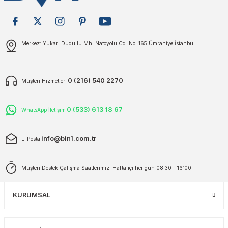
plar
ökecekleri
Gönder
Merkez: Yukarı Dudullu Mh. Natoyolu Cd. No: 165 Ümraniye İstanbul
rı
iler
ları
0 (216) 540 2270
Müşteri Hizmetleri
0 (533) 613 18 67
WhatsApp İletişim
info@bin1.com.tr
E-Posta
Müşteri Destek Çalışma Saatlerimiz: Hafta içi her gün 08:30 - 16:00
KURUMSAL