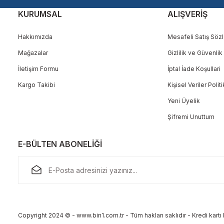
KURUMSAL
ALIŞVERİŞ
Hakkımızda
Mesafeli Satış Söz
Mağazalar
Gizlilik ve Güvenlik
Gönder
İletişim Formu
İptal İade Koşullari
Kargo Takibi
Kişisel Veriler Polit
Yeni Üyelik
Şifremi Unuttum
E-BÜLTEN ABONELİĞİ
Copyright 2024 © - www.bin1.com.tr - Tüm hakları saklıdır - Kredi kartı b