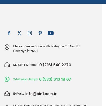
Bu ürüne benzer farklı alternatifler olmalı.
Merkez: Yukarı Dudullu Mh. Natoyolu Cd. No: 165
Ümraniye İstanbul
0 (216) 540 2270
Müşteri Hizmetleri
0 (533) 613 18 67
WhatsApp İletişim
info@bin1.com.tr
E-Posta
Müşteri Destek Çalışma Saatlerimiz: Hafta içi her gün