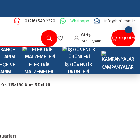
0 (216) 540 2270
WhatsApp
info@bin1.com.tr
Giriş
Sepetim
Yeni Üyelik
HÇE VE
ELEKTRİK
İŞ GÜVENLİK
KAMPANYALAR
TARIM
MALZEMELERİ
ÜRÜNLERİ
 Kır. 115x180 Kum 5 Delikli
uarları