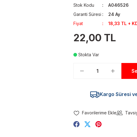
Stok Kodu
A046526
Garanti Süresi
24 Ay
Fiyat
18,33 TL + K
22,00 TL
Stokta Var
Se
Kargo Süresi ve 
Tavsi