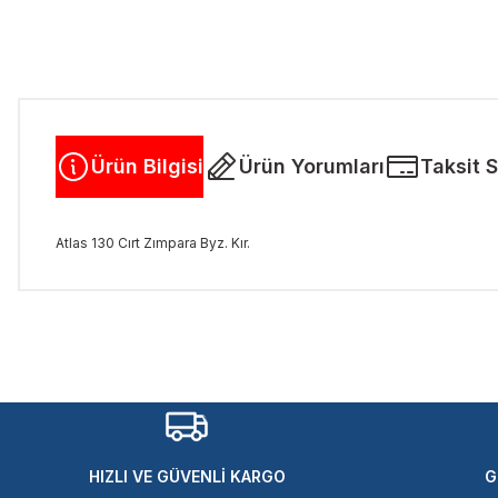
Ürün Bilgisi
Ürün Yorumları
Taksit 
Atlas 130 Cırt Zımpara Byz. Kır.
Bu ürünün fiyat bilgisi, resim, ürün açıklamalarında ve diğer kon
Görüş ve önerileriniz için teşekkür ederiz.
Ürün resmi kalitesiz, bozuk veya görüntülenemiyor.
Ürün açıklamasında eksik bilgiler bulunuyor.
Ürün bilgilerinde hatalar bulunuyor.
Ürün fiyatı diğer sitelerden daha pahalı.
HIZLI VE GÜVENLİ KARGO
G