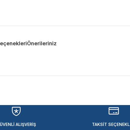
Seçenekleri
Önerileriniz
ularda yetersiz gördüğünüz noktaları öneri formunu kullanarak tarafımıza 
Bu ürüne ilk yorumu siz yapın!
Yorum Yaz
ÜVENLİ ALIŞVERİŞ
TAKSİT SEÇENEKL