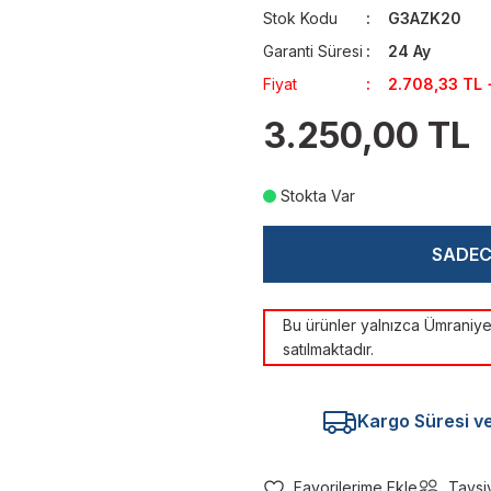
Stok Kodu
G3AZK20
Garanti Süresi
24 Ay
Fiyat
2.708,33 TL 
3.250,00 TL
Stokta Var
SADE
Bu ürünler yalnızca Ümrani
satılmaktadır.
Kargo Süresi ve 
Tavsi