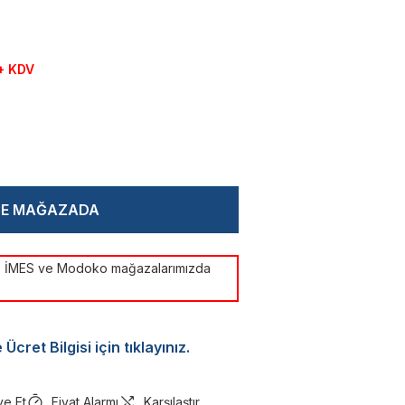
+ KDV
CE MAĞAZADA
ye İMES ve Modoko mağazalarımızda
Ücret Bilgisi için tıklayınız.
ye Et
Fiyat Alarmı
Karşılaştır