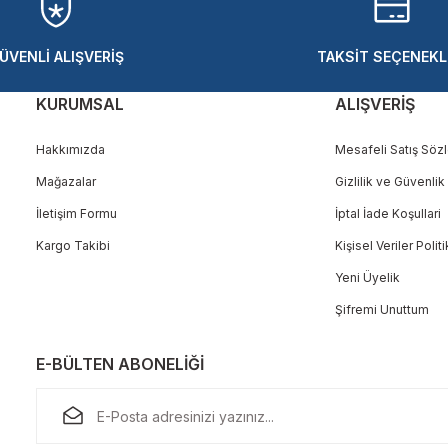
ÜVENLİ ALIŞVERİŞ
TAKSİT SEÇENEKL
KURUMSAL
ALIŞVERİŞ
Hakkımızda
Mesafeli Satış Söz
Mağazalar
Gizlilik ve Güvenlik
Gönder
İletişim Formu
İptal İade Koşullari
Kargo Takibi
Kişisel Veriler Polit
Yeni Üyelik
Şifremi Unuttum
E-BÜLTEN ABONELİĞİ