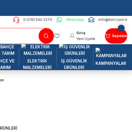
0 (216) 540 2270
WhatsApp
info@bin1.com.tr
Giriş
Sepetim
Yeni Üyelik
HÇE VE
ELEKTRİK
İŞ GÜVENLİK
KAMPANYALAR
TARIM
MALZEMELERİ
ÜRÜNLERİ
on
RÜNLERİ