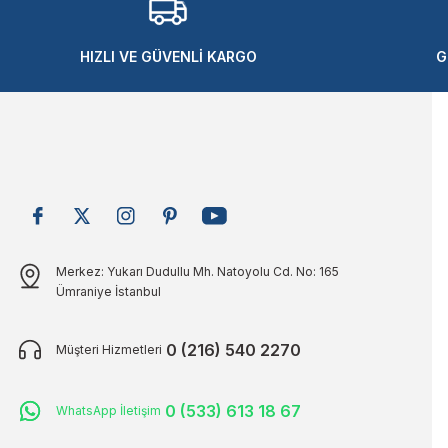
Ürün bilgilerinde hatalar bulunuyor.
Ürün fiyatı diğer sitelerden daha pahalı.
HIZLI VE GÜVENLİ KARGO
G
Bu ürüne benzer farklı alternatifler olmalı.
Merkez: Yukarı Dudullu Mh. Natoyolu Cd. No: 165
Ümraniye İstanbul
0 (216) 540 2270
Müşteri Hizmetleri
0 (533) 613 18 67
WhatsApp İletişim