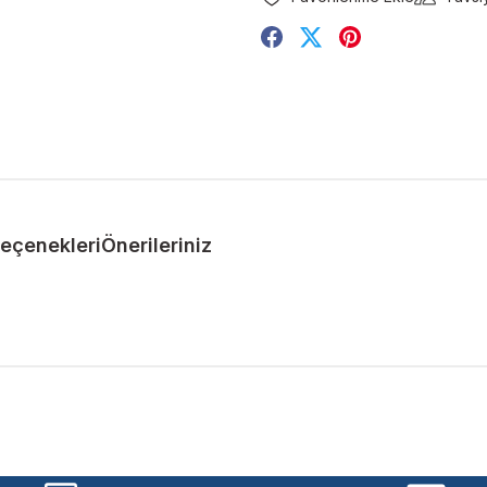
Seçenekleri
Önerileriniz
ularda yetersiz gördüğünüz noktaları öneri formunu kullanarak tarafımıza 
Bu ürüne ilk yorumu siz yapın!
Yorum Yaz