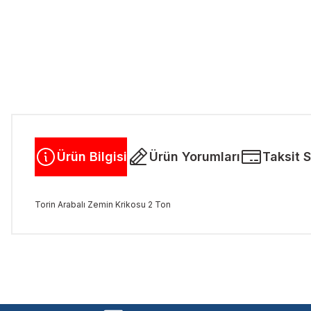
Ürün Bilgisi
Ürün Yorumları
Taksit 
Torin Arabalı Zemin Krikosu 2 Ton
Bu ürünün fiyat bilgisi, resim, ürün açıklamalarında ve diğer kon
Görüş ve önerileriniz için teşekkür ederiz.
Ürün resmi kalitesiz, bozuk veya görüntülenemiyor.
Ürün açıklamasında eksik bilgiler bulunuyor.